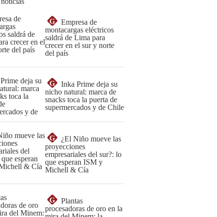
 noticias
G
Empresa de
montacargas eléctricos
saldrá de Lima para
crecer en el sur y norte
del país
G
Inka Prime deja su
nicho natural: marca de
snacks toca la puerta de
supermercados y de Chile
G
¿El Niño mueve las
proyecciones
empresariales del sur?: lo
que esperan ISM y
Michell & Cía
G
Plantas
procesadoras de oro en la
mira del Minem: la