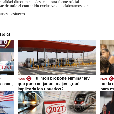
calidad directamente desde nuestra fuente oficial.
tar de todo el contenido exclusivo
que elaboramos para
ar este esfuerzo.
US G
e
Fujimori propone eliminar ley
G
G
PLUS
PLUS
a caen,
que puso en jaque peajes: ¿qué
por la 
implicaría los usuarios?
para es