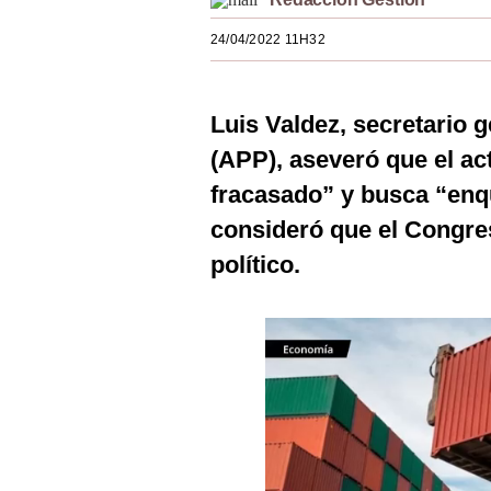
Estilos
24/04/2022 11H32
Mundo
EEUU
Luis Valdez, secretario 
México
(APP), aseveró que el ac
fracasado” y busca “enqu
España
consideró que el Congre
Internacional
político.
Tecnología
Club del Suscriptor
Mix
G de Gestión
Notas Contratadas