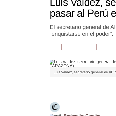
Luis Valdez, s
Finanzas Personales
pasar al Perú 
Inmobiliarias
El secretario general de A
Plus G
“enquistarse en el poder”.
Opinión
Editorial
Pregunta de hoy
Blogs
Luis Valdez, secretario general de
Tendencias
Únete a nuestro canal
Lujo
Viajes
Moda
Redacción Gestión