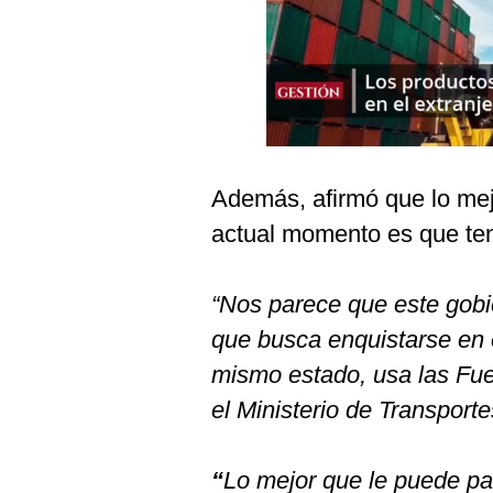
Podcast
Gestión TV
Videos
Fotogalerías
Además, afirmó que lo mej
actual momento es que te
gestion.pe
¿quiénes
Somos?
“Nos parece que este gobi
que busca enquistarse en 
Términos
Y
mismo estado, usa las Fue
Condiciones
el Ministerio de Transporte
Política
De
Privacidad
“
Lo mejor que le puede pa
Politica