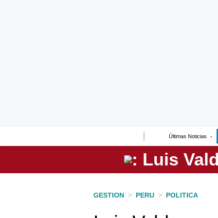
Lo último
Peru Quiosco
Portada
Empresas
Management & Empleo
Economía
Últimas Noticias
Mercados
Perú
Política
GESTION
>
PERU
>
POLITICA
Tu Dinero