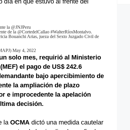
o día en que estuvo al frente del
nte la
@JNJPeru
ente de la
@CortedelCallao
#WalterRíosMontalvo
.
ricia Bouanchi Arias, jueza del Sexto Juzgado Civil de
MAPJ)
May 4, 2022
un solo mes, requirió al Ministerio
(MEF) el pago de US$ 242.6
 demandante bajo apercibimiento de
nte la ampliación de plazo
tor e improcedente la apelación
ltima decisión.
e la
OCMA
dictó una medida cautelar