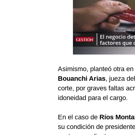
Podcast
Gestión TV
Videos
Fotogalerías
gestion.pe
Asimismo, planteó otra en
¿quiénes
Bouanchi Arias
, jueza de
Somos?
corte, por graves faltas a
Términos
idoneidad para el cargo.
Y
Condiciones
Política
En el caso de
Ríos Monta
De
Privacidad
su condición de presidente
Politica