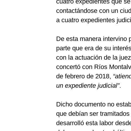
cuatro expedientes que se 
De
Cookies
contactándose con un ciud
Preguntas
a cuatro expedientes judici
Frecuentes
De esta manera intervino p
parte que era de su interé
con la actuación de la jue
concertó con Ríos Montalv
de febrero de 2018,
“atien
un expediente judicial”
.
Dicho documento no estab
que debían ser tramitados
desarrolló esta labor desd