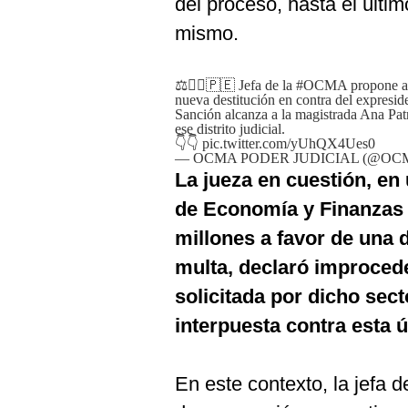
del proceso, hasta el últim
mismo.
⚖👩‍⚖️🇵🇪 Jefa de la
#OCMA
propone a
nueva destitución en contra del expresid
Sanción alcanza a la magistrada Ana Pat
ese distrito judicial.
👇👇
pic.twitter.com/yUhQX4Ues0
— OCMA PODER JUDICIAL (@OC
La jueza en cuestión, en 
de Economía y Finanzas 
millones a favor de una
multa, declaró improcede
solicitada por dicho sec
interpuesta contra esta ú
En este contexto, la jefa d