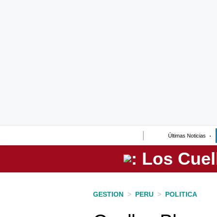
Lo último
Peru Quiosco
Portada
Empresas
Management & Empleo
Economía
Últimas Noticias
Mercados
Perú
Política
GESTION
>
PERU
>
POLITICA
Tu Dinero