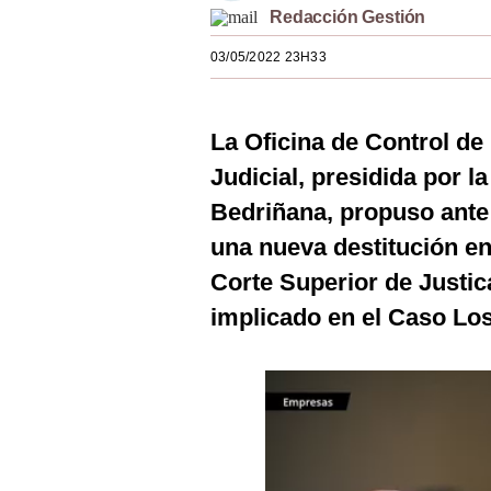
Redacción Gestión
Estilos
03/05/2022 23H33
Mundo
EEUU
La Oficina de Control de
México
Judicial, presidida por 
España
Bedriñana, propuso ante 
Internacional
una nueva destitución en
Corte Superior de Justic
Tecnología
implicado en el Caso Los
Club del Suscriptor
Mix
G de Gestión
Notas Contratadas