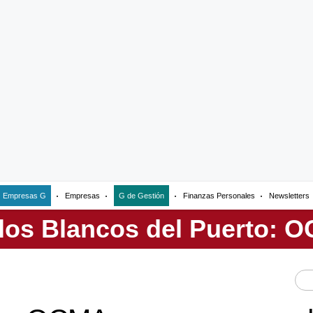
Empresas G
Empresas
G de Gestión
Finanzas Personales
Newsletters