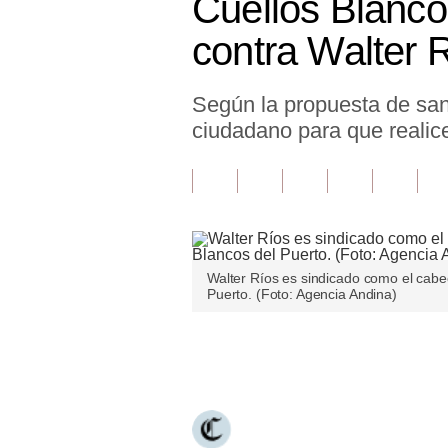
Cuellos Blanc
Finanzas Personales
contra Walter 
Inmobiliarias
Según la propuesta de san
Plus G
ciudadano para que realice
Opinión
Editorial
Pregunta de hoy
Blogs
Walter Ríos es sindicado como el cabec
Puerto. (Foto: Agencia Andina)
Tendencias
Lujo
Únete a nuestro canal
Viajes
Moda