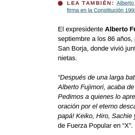
De
LEA TAMBIÉN:
Alberto
Cookies
firma en la Constitución 199
Preguntas
Frecuentes
El expresidente
Alberto F
septiembre a los 86 años, 
San Borja, donde vivió junt
nietas.
“Después de una larga bata
Alberto Fujimori, acaba de 
Pedimos a quienes lo apr
oración por el eterno desc
papá! Keiko, Hiro, Sachie 
de Fuerza Popular en “X”.