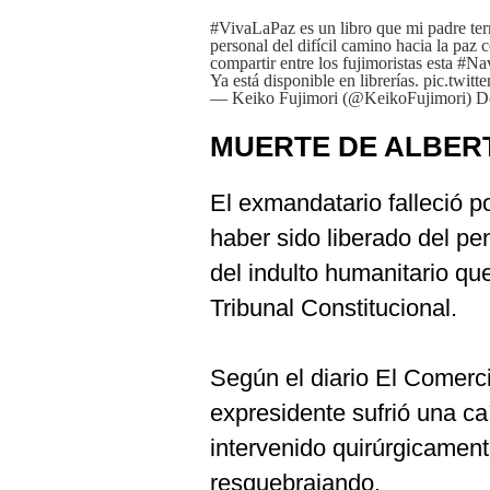
#VivaLaPaz
es un libro que mi padre ter
personal del difícil camino hacia la paz
compartir entre los fujimoristas esta
#Na
Ya está disponible en librerías.
pic.twit
— Keiko Fujimori (@KeikoFujimori)
D
MUERTE DE ALBERT
El exmandatario falleció
haber sido liberado del pen
del indulto humanitario qu
Tribunal Constitucional.
Según el diario El Comerc
expresidente sufrió una ca
intervenido quirúrgicament
resquebrajando.