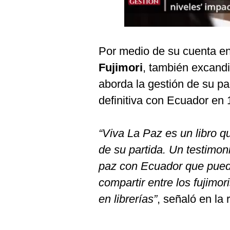
Podcast
Gestión TV
Videos
Por medio de su cuenta en 
Fujimori
, también excandid
Fotogalerías
aborda la gestión de su pa
definitiva con Ecuador en 
gestion.pe
“Viva La Paz es un libro q
¿quiénes
Somos?
de su partida. Un testimoni
Términos
paz con Ecuador que puede
Y
Condiciones
compartir entre los fujimor
Política
en librerías”
, señaló en la 
De
Privacidad
Politica