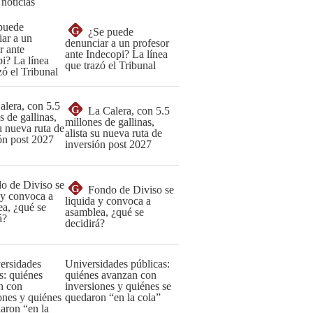
 noticias
G
¿Se puede
denunciar a un profesor
ante Indecopi? La línea
que trazó el Tribunal
G
La Calera, con 5.5
millones de gallinas,
alista su nueva ruta de
inversión post 2027
G
Fondo de Diviso se
liquida y convoca a
asamblea, ¿qué se
decidirá?
Universidades públicas:
quiénes avanzan con
inversiones y quiénes se
quedaron “en la cola”