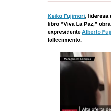
Estilos
Mundo
Keiko Fujimori
, lideresa
libro “Viva La Paz,” obra
EEUU
expresidente
Alberto Fuj
México
fallecimiento.
España
Internacional
Tecnología
Club del Suscriptor
Mix
G de Gestión
Notas Contratadas