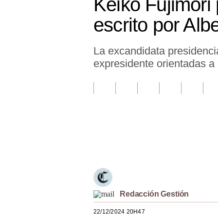
Keiko Fujimori 
Finanzas Personales
escrito por Alb
Inmobiliarias
La excandidata presidencia
Plus G
expresidente orientadas a 
Opinión
Editorial
Pregunta de hoy
Blogs
Únete a nuestro canal
Tendencias
Lujo
Viajes
Redacción Gestión
Moda
22/12/2024 20H47