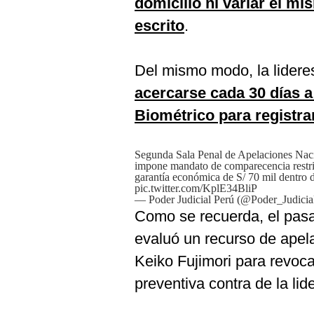
domicilio ni variar el mi
De
Cookies
escrito
.
Preguntas
Frecuentes
Del mismo modo, la lidere
acercarse cada 30 días a 
Biométrico para registrar
Segunda Sala Penal de Apelaciones Naci
impone mandato de comparecencia restri
garantía económica de S/ 70 mil dentro d
pic.twitter.com/KplE34BliP
— Poder Judicial Perú (@Poder_Judicia
Como se recuerda, el pasad
evaluó un recurso de apela
Keiko Fujimori para revoca
preventiva contra de la li