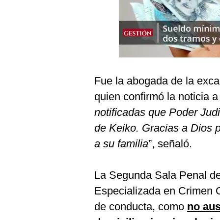
Podcast
Gestión TV
Videos
Fotogalerías
Fue la abogada de la exca
quien confirmó la noticia a 
gestion.pe
notificadas que Poder Judi
¿quiénes
de Keiko. Gracias a Dios p
Somos?
a su familia
”, señaló.
Términos
Y
Condiciones
La Segunda Sala Penal d
Política
Especializada en Crimen O
De
Privacidad
de conducta, como
no aus
Politica