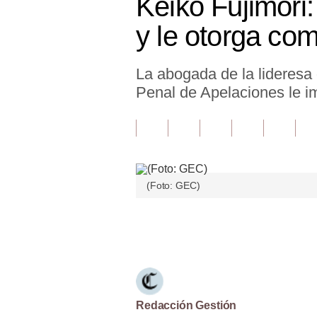
Keiko Fujimori:
Finanzas Personales
y le otorga co
Inmobiliarias
La abogada de la lideresa 
Plus G
Penal de Apelaciones le i
Opinión
Editorial
Pregunta de hoy
(Foto: GEC)
Blogs
Tendencias
Únete a nuestro canal
Lujo
Viajes
Moda
Redacción Gestión