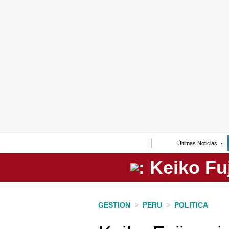
Lo último
Peru Quiosco
Portada
Empresas
Management & Empleo
Economía
Últimas Noticias
Mercados
Perú
Política
GESTION
>
PERU
>
POLITICA
Tu Dinero