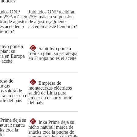
 noticias
Jubilados ONP recibirán
25% más en su pensión
de agosto: ¿Quiénes
acceden a este beneficio?
G
Santolivo pone a
freír su plan: su estrategia
en Europa no es el aceite
G
Empresa de
montacargas eléctricos
saldrá de Lima para
crecer en el sur y norte
del país
G
Inka Prime deja su
nicho natural: marca de
snacks toca la puerta de
supermercados y de Chile