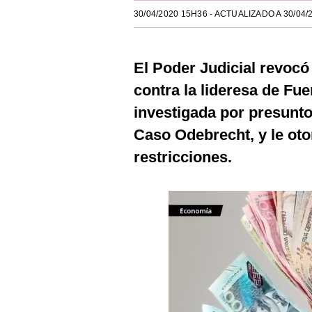
Estilos
30/04/2020 15H36
- ACTUALIZADO A 30/04/
Mundo
El Poder Judicial revocó
EEUU
contra la lideresa de Fue
México
investigada por presunto
España
Caso Odebrecht, y le ot
Internacional
restricciones.
Tecnología
Club del Suscriptor
Mix
G de Gestión
Notas Contratadas