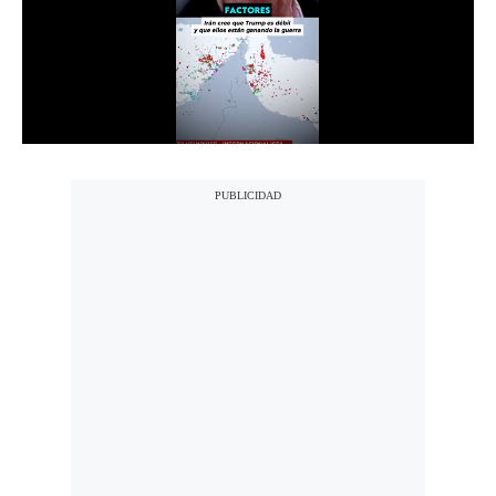
Notas Contratadas
Podcast
Gestión TV
Videos
Fotogalerías
gestion.pe
¿quiénes
Somos?
Términos
Y
Condiciones
Política
De
Privacidad