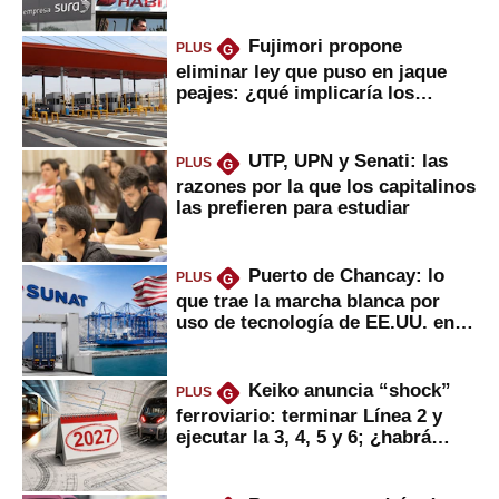
Fujimori propone
PLUS
G
eliminar ley que puso en jaque
peajes: ¿qué implicaría los
usuarios?
UTP, UPN y Senati: las
PLUS
G
razones por la que los capitalinos
las prefieren para estudiar
Puerto de Chancay: lo
PLUS
G
que trae la marcha blanca por
uso de tecnología de EE.UU. en
mercancías
Keiko anuncia “shock”
PLUS
G
ferroviario: terminar Línea 2 y
ejecutar la 3, 4, 5 y 6; ¿habrá
avances?