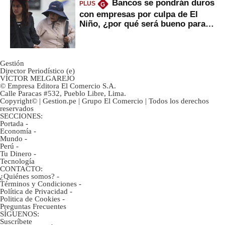
Bancos se pondrán duros
PLUS
G
con empresas por culpa de El
Niño, ¿por qué será bueno para
ahorristas?
Gestión
Director Periodístico (e)
VÍCTOR MELGAREJO
© Empresa Editora El Comercio S.A.
Calle Paracas #532, Pueblo Libre, Lima.
Copyright© | Gestion.pe | Grupo El Comercio | Todos los derechos
reservados
SECCIONES:
Portada
-
Economía
-
Mundo
-
Perú
-
Tu Dinero
-
Tecnología
CONTACTO:
¿Quiénes somos?
-
Términos y Condiciones
-
Política de Privacidad
-
Politica de Cookies
-
Preguntas Frecuentes
SÍGUENOS:
Suscríbete