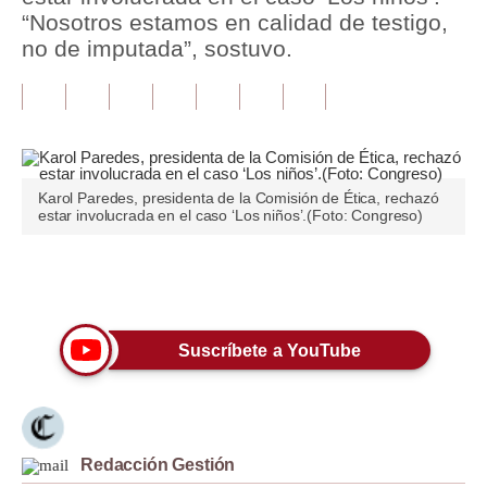
“Nosotros estamos en calidad de testigo,
Tu Dinero
no de imputada”, sostuvo.
Finanzas Personales
Inmobiliarias
Plus G
Karol Paredes, presidenta de la Comisión de Ética, rechazó
Opinión
estar involucrada en el caso ‘Los niños’.(Foto: Congreso)
Editorial
Únete a nuestro canal
Pregunta de hoy
Blogs
Suscríbete a YouTube
Tendencias
Lujo
Redacción Gestión
Viajes