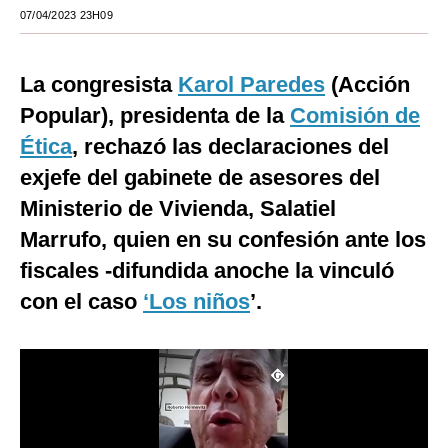
07/04/2023 23H09
Moda
Estilos
La congresista
Karol Paredes
(Acción
Mundo
Popular), presidenta de la
Comisión de
Ética
, rechazó las declaraciones del
EEUU
exjefe del gabinete de asesores del
México
Ministerio de Vivienda, Salatiel
España
Marrufo, quien en su confesión ante los
fiscales -difundida anoche la vinculó
Internacional
con el caso
‘Los niños
’.
Tecnología
Club del Suscriptor
Mix
G de Gestión