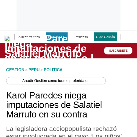
Últimas Noticias
Empresas G
Empresas
G de Gestión
Finanzas
Lo último
Peru Quiosco
SUSCRÍBETE
Portada
GESTION
>
PERU
>
POLITICA
Empresas
Añadir
Gestión
como fuente preferida en
Management & Empleo
Karol Paredes niega
Economía
imputaciones de Salatiel
Marrufo en su contra
Mercados
Perú
La legisladora acciopopulista rechazó
estar involucrada en el caso ‘Los niños’.
Política