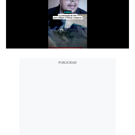
Notas Contratadas
Podcast
Gestión TV
Videos
Fotogalerías
gestion.pe
¿quiénes
Somos?
Términos
Y
Condiciones
Política
De
Privacidad