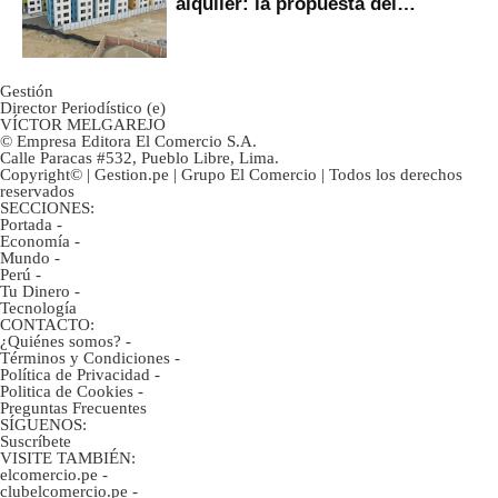
alquiler: la propuesta del
gobierno
Gestión
Director Periodístico (e)
VÍCTOR MELGAREJO
© Empresa Editora El Comercio S.A.
Calle Paracas #532, Pueblo Libre, Lima.
Copyright© | Gestion.pe | Grupo El Comercio | Todos los derechos
reservados
SECCIONES:
Portada
-
Economía
-
Mundo
-
Perú
-
Tu Dinero
-
Tecnología
CONTACTO:
¿Quiénes somos?
-
Términos y Condiciones
-
Política de Privacidad
-
Politica de Cookies
-
Preguntas Frecuentes
SÍGUENOS:
Suscríbete
VISITE TAMBIÉN:
elcomercio.pe
-
clubelcomercio.pe
-