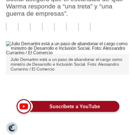
Warma responde a “una treta” y “una
Tu Dinero
guerra de empresas”.
Finanzas Personales
Inmobiliarias
Plus G
Opinión
Julio Demartini está a un paso de abandonar el cargo como
ministro de Desarrollo e Inclusión Social. Foto: Alessandro
Currarino / El Comercio
Editorial
Pregunta de hoy
Únete a nuestro canal
Blogs
Suscríbete a YouTube
Tendencias
Lujo
Viajes