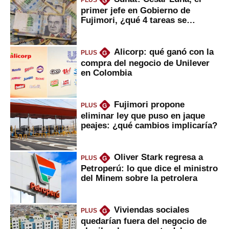
G
primer jefe en Gobierno de
Fujimori, ¿qué 4 tareas se
marcan urgentes?
Alicorp: qué ganó con la
PLUS
G
compra del negocio de Unilever
en Colombia
Fujimori propone
PLUS
G
eliminar ley que puso en jaque
peajes: ¿qué cambios implicaría?
Oliver Stark regresa a
PLUS
G
Petroperú: lo que dice el ministro
del Minem sobre la petrolera
Viviendas sociales
PLUS
G
quedarían fuera del negocio de