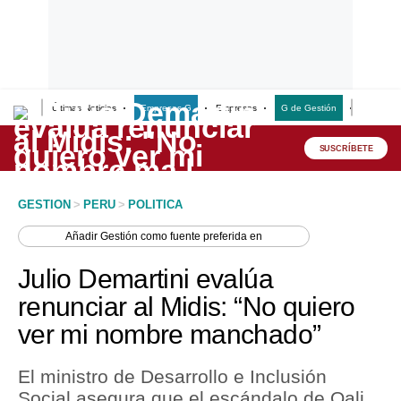
Últimas Noticias
Empresas G
Empresas
G de Gestión
Finanzas
Lo último
Peru Quiosco
SUSCRÍBETE
Portada
GESTION
>
PERU
>
POLITICA
Empresas
Añadir
Gestión
como fuente preferida en
Management & Empleo
Julio Demartini evalúa
Economía
renunciar al Midis: “No quiero
ver mi nombre manchado”
Mercados
Perú
El ministro de Desarrollo e Inclusión
Social asegura que el escándalo de Qali
Política