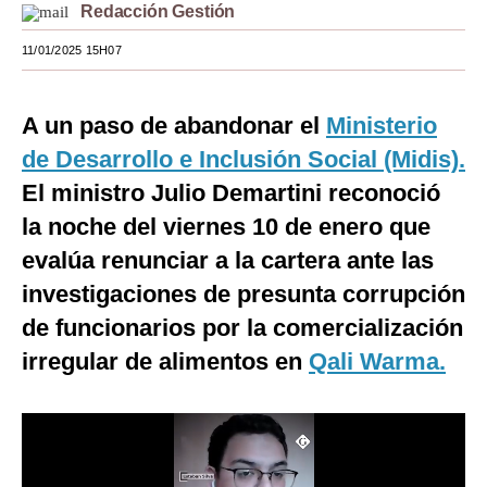
Redacción Gestión
Moda
11/01/2025 15H07
Estilos
Mundo
A un paso de abandonar el
Ministerio
de Desarrollo e Inclusión Social (Midis).
EEUU
El ministro Julio Demartini reconoció
México
la noche del viernes 10 de enero que
España
evalúa renunciar a la cartera ante las
investigaciones de presunta corrupción
Internacional
de funcionarios por la comercialización
Tecnología
irregular de alimentos en
Qali Warma.
Club del Suscriptor
Mix
G de Gestión