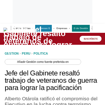
Últimas Noticias
Empresas G
Empresas
G de Gestión
Finanzas
Lo último
Peru Quiosco
SUSCRÍBETE
Portada
GESTION
>
PERU
>
POLITICA
Empresas
Añadir
Gestión
como fuente preferida en
Management & Empleo
Jefe del Gabinete resaltó
Economía
trabajo de veteranos de guerra
para lograr la pacificación
Mercados
Perú
Alberto Otárola ratificó el compromiso del
Ejecutivo en la lucha contra terrorismo,
Política