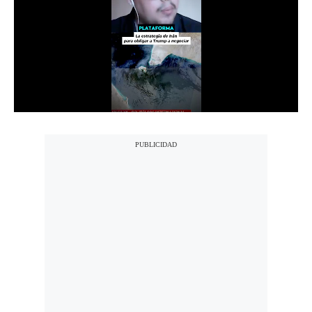
Notas Contratadas
Podcast
Gestión TV
Videos
Fotogalerías
gestion.pe
¿quiénes
Somos?
Términos
Y
Condiciones
Política
De
Privacidad