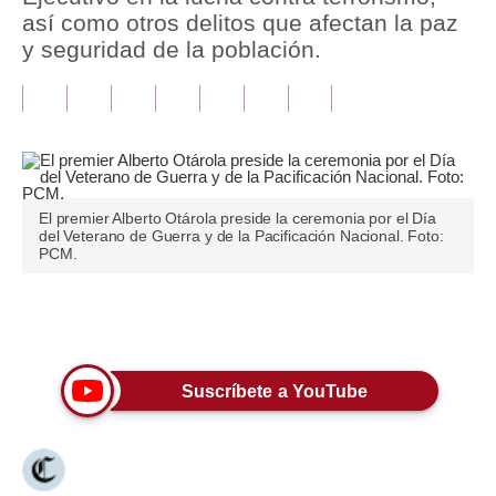
así como otros delitos que afectan la paz
Tu Dinero
y seguridad de la población.
Finanzas Personales
Inmobiliarias
Plus G
Opinión
El premier Alberto Otárola preside la ceremonia por el Día
del Veterano de Guerra y de la Pacificación Nacional. Foto:
PCM.
Editorial
Pregunta de hoy
Únete a nuestro canal
Blogs
Suscríbete a YouTube
Tendencias
Lujo
Viajes