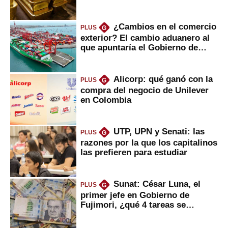
¿Cambios en el comercio
PLUS
G
exterior? El cambio aduanero al
que apuntaría el Gobierno de
Fujimori
Alicorp: qué ganó con la
PLUS
G
compra del negocio de Unilever
en Colombia
UTP, UPN y Senati: las
PLUS
G
razones por la que los capitalinos
las prefieren para estudiar
Sunat: César Luna, el
PLUS
G
primer jefe en Gobierno de
Fujimori, ¿qué 4 tareas se
marcan urgentes?