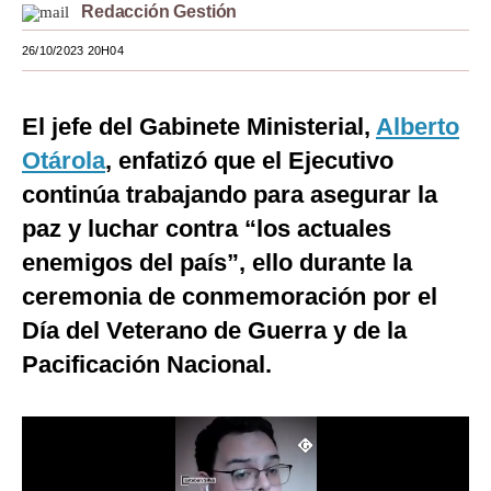
Redacción Gestión
Moda
26/10/2023 20H04
Estilos
Mundo
El jefe del Gabinete Ministerial,
Alberto
Otárola
, enfatizó que el Ejecutivo
EEUU
continúa trabajando para asegurar la
México
paz y luchar contra “los actuales
España
enemigos del país”, ello durante la
ceremonia de conmemoración por el
Internacional
Día del Veterano de Guerra y de la
Tecnología
Pacificación Nacional.
Club del Suscriptor
Mix
G de Gestión