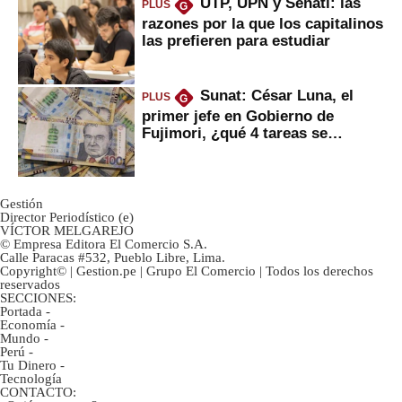
UTP, UPN y Senati: las
PLUS
G
razones por la que los capitalinos
las prefieren para estudiar
Sunat: César Luna, el
PLUS
G
primer jefe en Gobierno de
Fujimori, ¿qué 4 tareas se
marcan urgentes?
Gestión
Director Periodístico (e)
VÍCTOR MELGAREJO
© Empresa Editora El Comercio S.A.
Calle Paracas #532, Pueblo Libre, Lima.
Copyright© | Gestion.pe | Grupo El Comercio | Todos los derechos
reservados
SECCIONES:
Portada
-
Economía
-
Mundo
-
Perú
-
Tu Dinero
-
Tecnología
CONTACTO: