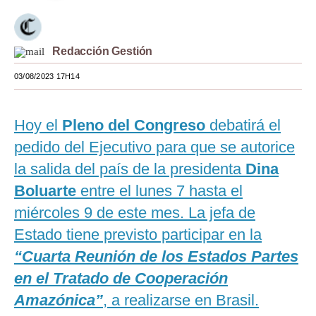
Moda
Estilos
Redacción Gestión
Mundo
03/08/2023 17H14
EEUU
Hoy el
Pleno del Congreso
debatirá el
México
pedido del Ejecutivo para que se autorice
España
la salida del país de la presidenta
Dina
Boluarte
entre el lunes 7 hasta el
Internacional
miércoles 9 de este mes. La jefa de
Tecnología
Estado tiene previsto participar en
la
Club del Suscriptor
“Cuarta Reunión de los Estados Partes
Mix
en el Tratado de Cooperación
Amazónica”
, a realizarse en Brasil.
G de Gestión