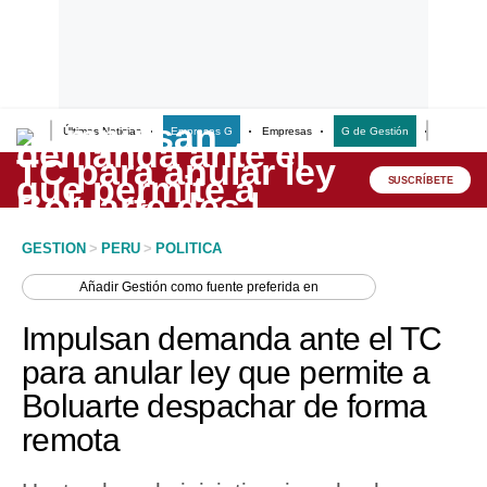
Últimas Noticias
Empresas G
Empresas
G de Gestión
Finanzas
Lo último
Peru Quiosco
SUSCRÍBETE
Portada
GESTION
>
PERU
>
POLITICA
Empresas
Añadir
Gestión
como fuente preferida en
Management & Empleo
Impulsan demanda ante el TC
Economía
para anular ley que permite a
Boluarte despachar de forma
Mercados
remota
Perú
Política