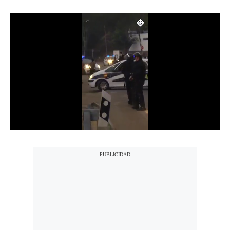
Notas Contratadas
Podcast
Gestión TV
Videos
Fotogalerías
gestion.pe
¿quiénes
Somos?
Términos
Y
Condiciones
Política
De
Privacidad