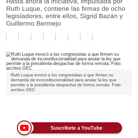
Hasta ahora la iniciativa, impulsada por
Ruth Luque, contiene las firmas de ocho
Tu Dinero
legisladores, entre ellos, Sigrid Bazán y
Guillermo Bermejo
Finanzas Personales
Inmobiliarias
Plus G
Opinión
Editorial
Ruth Luque invocó a los congresistas a que firmen su
demanda de inconstitucionalidad para anular la ley que
permite a la presidenta despachar de forma remota. Foto:
Pregunta de hoy
archivo GEC
Blogs
Únete a nuestro canal
Tendencias
Lujo
Suscríbete a YouTube
Viajes