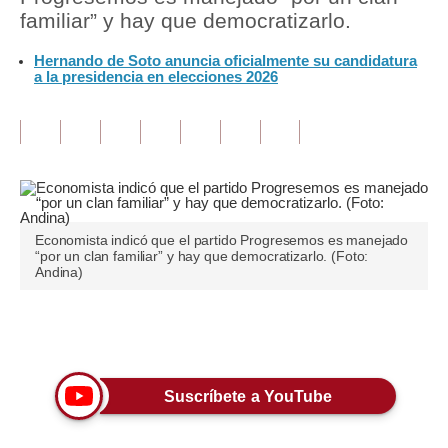
familiar” y hay que democratizarlo.
Tu Dinero
Hernando de Soto anuncia oficialmente su candidatura
a la presidencia en elecciones 2026
Finanzas Personales
Inmobiliarias
Plus G
Opinión
Editorial
Economista indicó que el partido Progresemos es manejado
“por un clan familiar” y hay que democratizarlo. (Foto:
Andina)
Pregunta de hoy
Blogs
Únete a nuestro canal
Tendencias
Suscríbete a YouTube
Lujo
Viajes