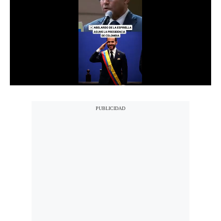
Notas Contratadas
Podcast
Gestión TV
Videos
Fotogalerías
gestion.pe
¿quiénes
Somos?
Términos
Y
Condiciones
Política
De
Privacidad