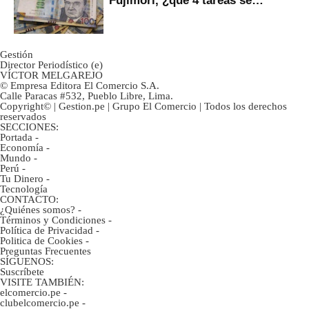
Fujimori, ¿qué 4 tareas se
marcan urgentes?
Gestión
Director Periodístico (e)
VÍCTOR MELGAREJO
© Empresa Editora El Comercio S.A.
Calle Paracas #532, Pueblo Libre, Lima.
Copyright© | Gestion.pe | Grupo El Comercio | Todos los derechos
reservados
SECCIONES:
Portada
-
Economía
-
Mundo
-
Perú
-
Tu Dinero
-
Tecnología
CONTACTO:
¿Quiénes somos?
-
Términos y Condiciones
-
Política de Privacidad
-
Politica de Cookies
-
Preguntas Frecuentes
SÍGUENOS:
Suscríbete
VISITE TAMBIÉN:
elcomercio.pe
-
clubelcomercio.pe
-