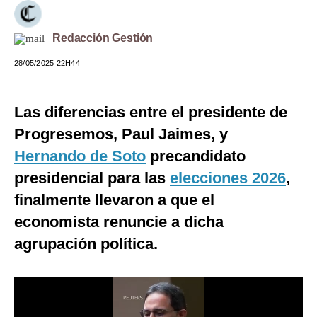
Moda
Redacción Gestión
Estilos
28/05/2025 22H44
Mundo
EEUU
Las diferencias entre el presidente de
Progresemos, Paul Jaimes, y
México
Hernando de Soto
precandidato
España
presidencial para las
elecciones 2026
,
Internacional
finalmente llevaron a que el
economista renuncie a dicha
Tecnología
agrupación política.
Club del Suscriptor
Mix
G de Gestión