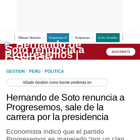
Últimas Noticias
Empresas G
Empresas
G de Gestión
Finanzas
Lo último
Peru Quiosco
SUSCRÍBETE
Portada
GESTION
>
PERU
>
POLITICA
Empresas
Añadir
Gestión
como fuente preferida en
Management & Empleo
Hernando de Soto renuncia a
Economía
Progresemos, sale de la
carrera por la presidencia
Mercados
Perú
Economista indicó que el partido
Progresemos es manejado “por un clan
Política