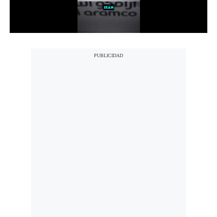
Notas Contratadas
Podcast
Gestión TV
Videos
Fotogalerías
gestion.pe
¿quiénes
Somos?
Términos
Y
Condiciones
Política
De
Privacidad