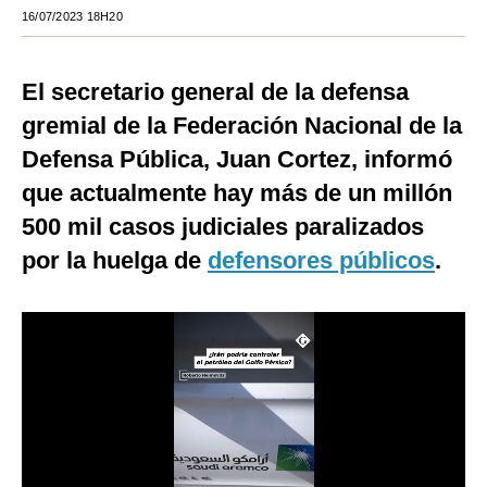
16/07/2023 18H20
Moda
Estilos
El secretario general de la defensa
Mundo
gremial de la Federación Nacional de la
Defensa Pública, Juan Cortez, informó
EEUU
que actualmente hay más de un millón
México
500 mil casos judiciales paralizados
España
por la huelga de
defensores públicos
.
Internacional
Tecnología
Club del Suscriptor
Mix
G de Gestión