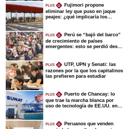
Fujimori propone
PLUS
G
eliminar ley que puso en jaque
peajes: ¿qué implicaría los
usuarios?
Perú se “bajó del barco”
PLUS
G
de crecimiento de países
emergentes: esto se perdió desde
2022
UTP, UPN y Senati: las
PLUS
G
razones por la que los capitalinos
las prefieren para estudiar
Puerto de Chancay: lo
PLUS
G
que trae la marcha blanca por
uso de tecnología de EE.UU. en
mercancías
Peruanos que venden
PLUS
G