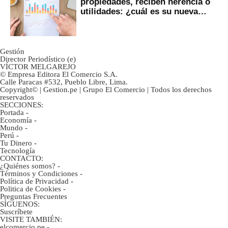
propiedades, reciben herencia o
utilidades: ¿cuál es su nueva
inversión clave?
Gestión
Director Periodístico (e)
VÍCTOR MELGAREJO
© Empresa Editora El Comercio S.A.
Calle Paracas #532, Pueblo Libre, Lima.
Copyright© | Gestion.pe | Grupo El Comercio | Todos los derechos
reservados
SECCIONES:
Portada
-
Economía
-
Mundo
-
Perú
-
Tu Dinero
-
Tecnología
CONTACTO:
¿Quiénes somos?
-
Términos y Condiciones
-
Política de Privacidad
-
Politica de Cookies
-
Preguntas Frecuentes
SÍGUENOS:
Suscríbete
VISITE TAMBIÉN:
elcomercio.pe
-