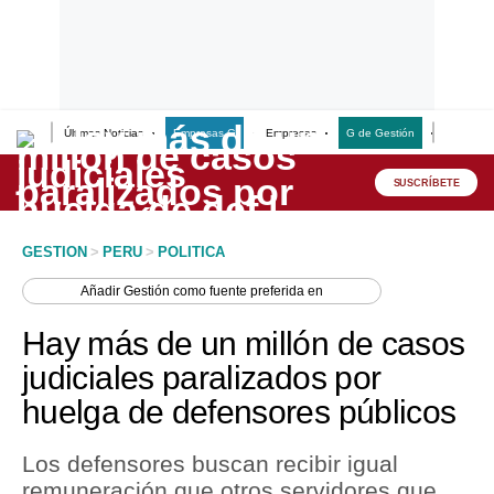
Últimas Noticias
Empresas G
Empresas
G de Gestión
Finanzas
Lo último
Peru Quiosco
SUSCRÍBETE
Portada
GESTION
>
PERU
>
POLITICA
Empresas
Añadir
Gestión
como fuente preferida en
Management & Empleo
Hay más de un millón de casos
Economía
judiciales paralizados por
huelga de defensores públicos
Mercados
Perú
Los defensores buscan recibir igual
remuneración que otros servidores que
Política