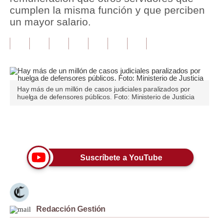
cumplen la misma función y que perciben
Tu Dinero
un mayor salario.
Finanzas Personales
Inmobiliarias
Plus G
Hay más de un millón de casos judiciales paralizados por
Opinión
huelga de defensores públicos. Foto: Ministerio de Justicia
Editorial
Únete a nuestro canal
Pregunta de hoy
Blogs
Suscríbete a YouTube
Tendencias
Lujo
Redacción Gestión
Viajes