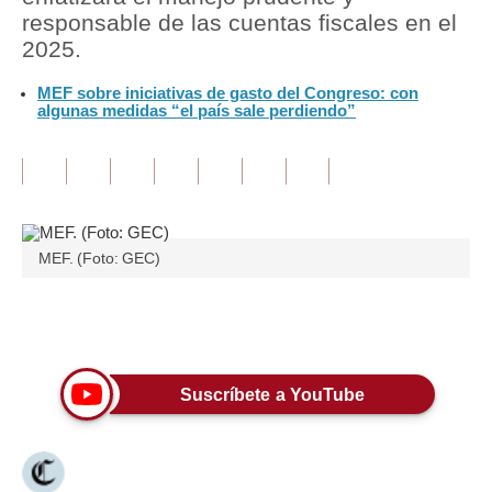
responsable de las cuentas fiscales en el
Tu Dinero
2025.
Finanzas Personales
MEF sobre iniciativas de gasto del Congreso: con
algunas medidas “el país sale perdiendo”
Inmobiliarias
Plus G
Opinión
MEF. (Foto: GEC)
Editorial
Pregunta de hoy
Únete a nuestro canal
Blogs
Tendencias
Suscríbete a YouTube
Lujo
Viajes