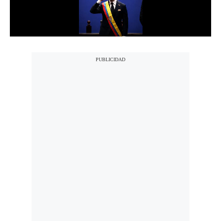
Notas Contratadas
Podcast
Gestión TV
Videos
Fotogalerías
gestion.pe
¿quiénes
Somos?
Términos
Y
Condiciones
Política
De
Privacidad