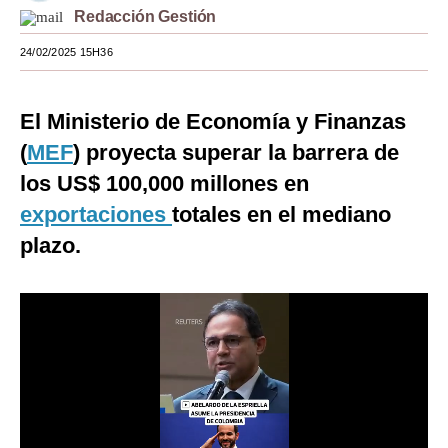
Redacción Gestión
Moda
24/02/2025 15H36
Estilos
Mundo
El Ministerio de Economía y Finanzas
(
MEF
) proyecta superar la barrera de
EEUU
los US$ 100,000 millones en
México
exportaciones
totales en el mediano
España
plazo.
Internacional
Tecnología
Club del Suscriptor
Mix
G de Gestión