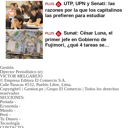
UTP, UPN y Senati: las
PLUS
G
razones por la que los capitalinos
las prefieren para estudiar
Sunat: César Luna, el
PLUS
G
primer jefe en Gobierno de
Fujimori, ¿qué 4 tareas se
marcan urgentes?
Gestión
Director Periodístico (e)
VÍCTOR MELGAREJO
© Empresa Editora El Comercio S.A.
Calle Paracas #532, Pueblo Libre, Lima.
Copyright© | Gestion.pe | Grupo El Comercio | Todos los derechos
reservados
SECCIONES:
Portada
-
Economía
-
Mundo
-
Perú
-
Tu Dinero
-
Tecnología
CONTACTO: