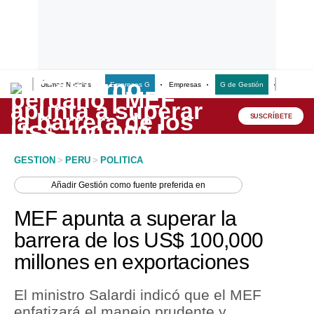
Últimas Noticias
Empresas G
Empresas
G de Gestión
Finanzas
Lo último
Peru Quiosco
SUSCRÍBETE
Portada
GESTION
>
PERU
>
POLITICA
Empresas
Añadir
Gestión
como fuente preferida en
Management & Empleo
MEF apunta a superar la
Economía
barrera de los US$ 100,000
millones en exportaciones
Mercados
Perú
El ministro Salardi indicó que el MEF
enfatizará el manejo prudente y
Política