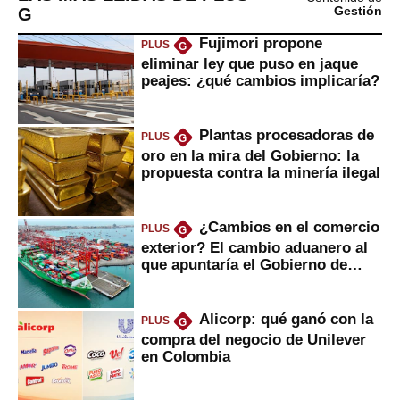
G
Gestión
Fujimori propone
PLUS
G
eliminar ley que puso en jaque
peajes: ¿qué cambios implicaría?
Plantas procesadoras de
PLUS
G
oro en la mira del Gobierno: la
propuesta contra la minería ilegal
¿Cambios en el comercio
PLUS
G
exterior? El cambio aduanero al
que apuntaría el Gobierno de
Fujimori
Alicorp: qué ganó con la
PLUS
G
compra del negocio de Unilever
en Colombia