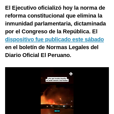
El Ejecutivo oficializó hoy la norma de
Moda
reforma constitucional que elimina la
Estilos
inmunidad parlamentaria, dictaminada
Mundo
por el Congreso de la República. El
EEUU
dispositivo fue publicado este sábado
en el boletín de Normas Legales del
México
Diario Oficial El Peruano.
España
Internacional
Tecnología
Club del Suscriptor
Mix
G de Gestión