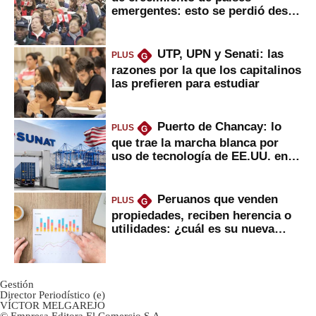
emergentes: esto se perdió desde
2022
UTP, UPN y Senati: las
PLUS
G
razones por la que los capitalinos
las prefieren para estudiar
Puerto de Chancay: lo
PLUS
G
que trae la marcha blanca por
uso de tecnología de EE.UU. en
mercancías
Peruanos que venden
PLUS
G
propiedades, reciben herencia o
utilidades: ¿cuál es su nueva
inversión clave?
Gestión
Director Periodístico (e)
VÍCTOR MELGAREJO
© Empresa Editora El Comercio S.A.