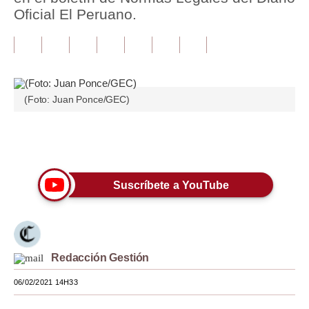
Oficial El Peruano.
Tu Dinero
Finanzas Personales
Inmobiliarias
(Foto: Juan Ponce/GEC)
Plus G
Opinión
Únete a nuestro canal
Editorial
Suscríbete a YouTube
Pregunta de hoy
Blogs
Tendencias
Redacción Gestión
Lujo
06/02/2021 14H33
Viajes