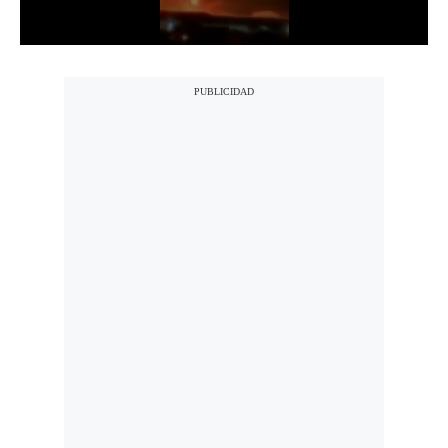
Notas Contratadas
Podcast
Gestión TV
Videos
Fotogalerías
gestion.pe
¿quiénes
Somos?
Términos
Y
Condiciones
Política
De
Privacidad