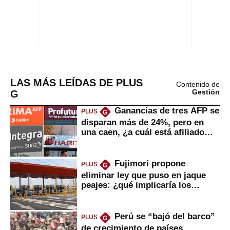
LAS MÁS LEÍDAS DE PLUS
Contenido de
G
Gestión
Ganancias de tres AFP se
PLUS
G
disparan más de 24%, pero en
una caen, ¿a cuál está afiliado
usted?
Fujimori propone
PLUS
G
eliminar ley que puso en jaque
peajes: ¿qué implicaría los
usuarios?
Perú se “bajó del barco”
PLUS
G
de crecimiento de países