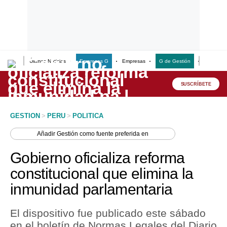
Últimas Noticias
Empresas G
Empresas
G de Gestión
Finanzas
Lo último
Peru Quiosco
SUSCRÍBETE
Portada
GESTION
>
PERU
>
POLITICA
Empresas
Añadir
Gestión
como fuente preferida en
Management & Empleo
Gobierno oficializa reforma
Economía
constitucional que elimina la
inmunidad parlamentaria
Mercados
Perú
El dispositivo fue publicado este sábado
en el boletín de Normas Legales del Diario
Política