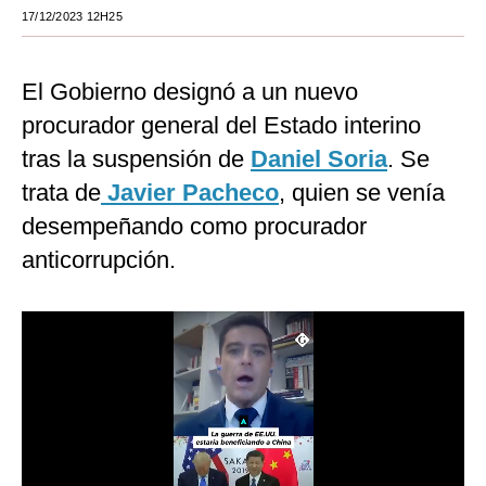
17/12/2023 12H25
Moda
Estilos
El Gobierno designó a un nuevo
Mundo
procurador general del Estado interino
tras la suspensión de
Daniel Soria
. Se
EEUU
trata de
Javier Pacheco
, quien se venía
México
desempeñando como procurador
España
anticorrupción.
Internacional
Tecnología
Club del Suscriptor
Mix
G de Gestión