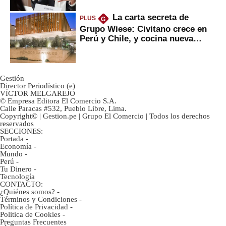
La carta secreta de
PLUS
G
Grupo Wiese: Civitano crece en
Perú y Chile, y cocina nueva
marca
Gestión
Director Periodístico (e)
VÍCTOR MELGAREJO
© Empresa Editora El Comercio S.A.
Calle Paracas #532, Pueblo Libre, Lima.
Copyright© | Gestion.pe | Grupo El Comercio | Todos los derechos
reservados
SECCIONES:
Portada
-
Economía
-
Mundo
-
Perú
-
Tu Dinero
-
Tecnología
CONTACTO:
¿Quiénes somos?
-
Términos y Condiciones
-
Política de Privacidad
-
Politica de Cookies
-
Preguntas Frecuentes