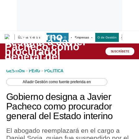
Últimas Noticias
Empresas G
Empresas
G de Gestión
Finanzas
Lo último
Peru Quiosco
SUSCRÍBETE
Portada
GESTION
>
PERU
>
POLITICA
Empresas
Añadir
Gestión
como fuente preferida en
Management & Empleo
Gobierno designa a Javier
Economía
Pacheco como procurador
general del Estado interino
Mercados
Perú
El abogado reemplazará en el cargo a
Daniel Soria, quien fue suspendido por el
Política