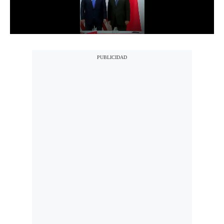
Notas Contratadas
Podcast
Gestión TV
Videos
Fotogalerías
gestion.pe
¿quiénes
Somos?
Términos
Y
Condiciones
Política
De
Privacidad