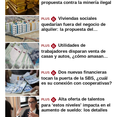
propuesta contra la minería ilegal
Viviendas sociales
PLUS
G
quedarían fuera del negocio de
alquiler: la propuesta del
gobierno
Utilidades de
PLUS
G
trabajadores disparan venta de
casas y autos, ¿cómo amasan
tanta liquidez?
Dos nuevas financieras
PLUS
G
tocan la puerta de la SBS, ¿cuál
es su conexión con cooperativas?
Alta oferta de talentos
PLUS
G
para ‘estos niveles’ impacta en el
aumento de sueldo: los detalles