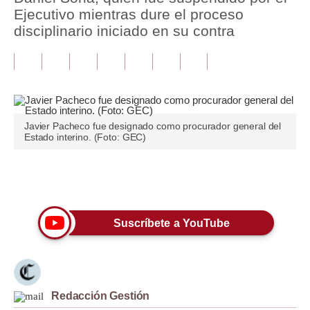
Ejecutivo mientras dure el proceso
Tu Dinero
disciplinario iniciado en su contra
Finanzas Personales
Inmobiliarias
Plus G
Javier Pacheco fue designado como procurador general del
Opinión
Estado interino. (Foto: GEC)
Editorial
Únete a nuestro canal
Pregunta de hoy
Blogs
Suscríbete a YouTube
Tendencias
Lujo
Redacción Gestión
Viajes