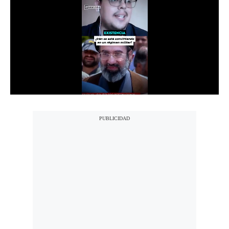
Notas Contratadas
Podcast
Gestión TV
Videos
Fotogalerías
gestion.pe
¿quiénes
Somos?
Términos
Y
Condiciones
Política
De
Privacidad