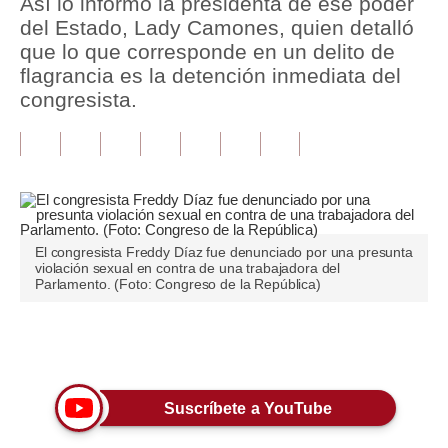
Así lo informó la presidenta de ese poder
del Estado, Lady Camones, quien detalló
Tu Dinero
que lo que corresponde en un delito de
flagrancia es la detención inmediata del
Finanzas Personales
congresista.
Inmobiliarias
Plus G
Opinión
Editorial
El congresista Freddy Díaz fue denunciado por una presunta
violación sexual en contra de una trabajadora del
Pregunta de hoy
Parlamento. (Foto: Congreso de la República)
Blogs
Únete a nuestro canal
Tendencias
Lujo
Suscríbete a YouTube
Viajes