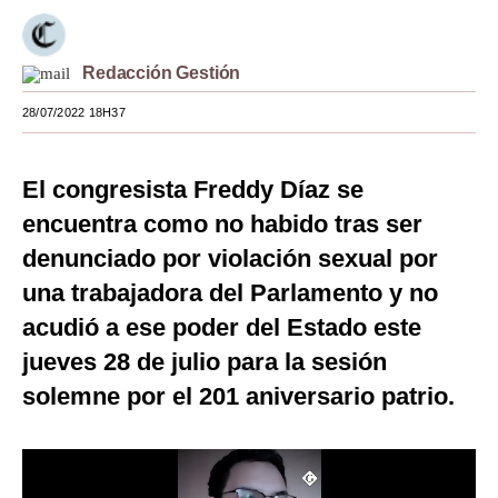
Moda
Redacción Gestión
Estilos
28/07/2022 18H37
Mundo
EEUU
El congresista Freddy Díaz se
México
encuentra como no habido tras ser
denunciado por violación sexual por
España
una trabajadora del Parlamento y no
Internacional
acudió a ese poder del Estado este
Tecnología
jueves 28 de julio para la sesión
Club del Suscriptor
solemne por el 201 aniversario patrio.
Mix
G de Gestión