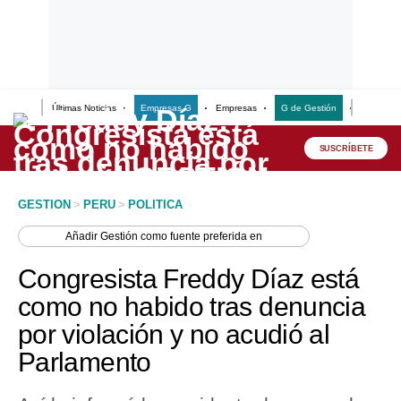
Últimas Noticias
Empresas G
Empresas
G de Gestión
Finanzas
Lo último
Peru Quiosco
SUSCRÍBETE
Portada
GESTION
>
PERU
>
POLITICA
Empresas
Añadir
Gestión
como fuente preferida en
Management & Empleo
Congresista Freddy Díaz está
Economía
como no habido tras denuncia
por violación y no acudió al
Mercados
Parlamento
Perú
Política