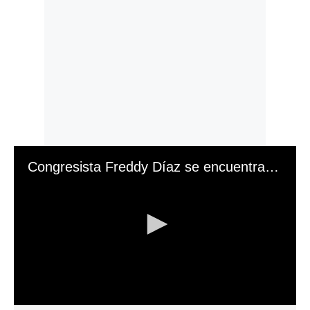
Congresista Freddy Díaz se encuentra como no habido
0