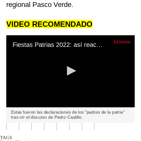
regional Pasco Verde.
VIDEO RECOMENDADO
Fiestas Patrias 2022: así reaccionaron los congresistas tras el mensaje del presidente Pedro Castillo
0
Estas fueron las declaraciones de los "padres de la patria"
seconds
tras oír el discurso de Pedro Castillo.
of
0
seconds
TAGS