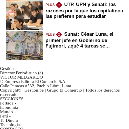
UTP, UPN y Senati: las
PLUS
G
razones por la que los capitalinos
las prefieren para estudiar
Sunat: César Luna, el
PLUS
G
primer jefe en Gobierno de
Fujimori, ¿qué 4 tareas se
marcan urgentes?
Gestión
Director Periodístico (e)
VÍCTOR MELGAREJO
© Empresa Editora El Comercio S.A.
Calle Paracas #532, Pueblo Libre, Lima.
Copyright© | Gestion.pe | Grupo El Comercio | Todos los derechos
reservados
SECCIONES:
Portada
-
Economía
-
Mundo
-
Perú
-
Tu Dinero
-
Tecnología