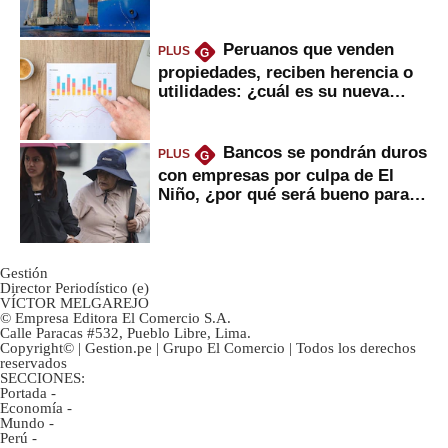
daría
Peruanos que venden
PLUS
G
propiedades, reciben herencia o
utilidades: ¿cuál es su nueva
inversión clave?
Bancos se pondrán duros
PLUS
G
con empresas por culpa de El
Niño, ¿por qué será bueno para
ahorristas?
Gestión
Director Periodístico (e)
VÍCTOR MELGAREJO
© Empresa Editora El Comercio S.A.
Calle Paracas #532, Pueblo Libre, Lima.
Copyright© | Gestion.pe | Grupo El Comercio | Todos los derechos
reservados
SECCIONES:
Portada
-
Economía
-
Mundo
-
Perú
-