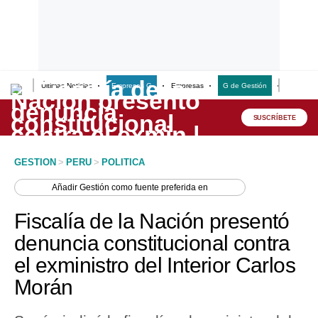
Últimas Noticias
Empresas G
Empresas
G de Gestión
Finanzas
Lo último
Peru Quiosco
SUSCRÍBETE
Portada
GESTION
>
PERU
>
POLITICA
Empresas
Añadir
Gestión
como fuente preferida en
Management & Empleo
Fiscalía de la Nación presentó
Economía
denuncia constitucional contra
el exministro del Interior Carlos
Mercados
Morán
Perú
Política