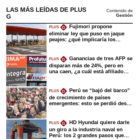
LAS MÁS LEÍDAS DE PLUS
Contenido de
G
Gestión
Fujimori propone
PLUS
G
eliminar ley que puso en jaque
peajes: ¿qué implicaría los
usuarios?
Ganancias de tres AFP se
PLUS
G
disparan más de 24%, pero en
una caen, ¿a cuál está afiliado
usted?
Perú se “bajó del barco”
PLUS
G
de crecimiento de países
emergentes: esto se perdió desde
2022
HD Hyundai quiere darle
PLUS
G
un giro a la industria naval en
Perú: los 2 grandes pasos que