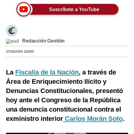
Moda
Suscríbete a YouTube
Estilos
Mundo
Redacción Gestión
EEUU
27/02/2024 21H00
México
España
La
Fiscalía de la Nación
, a través de
Área de Enriquecimiento Ilícito y
Internacional
Denuncias Constitucionales, presentó
Tecnología
hoy ante el Congreso de la República
Club del Suscriptor
una denuncia constitucional contra el
Mix
exministro interior
Carlos Morán Soto
.
G de Gestión