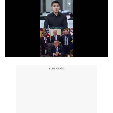
Notas Contratadas
Podcast
Gestión TV
Videos
Fotogalerías
gestion.pe
¿quiénes
Somos?
Términos
Y
Condiciones
Política
De
Privacidad