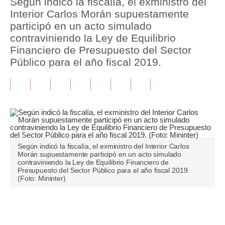
Según indicó la fiscalía, el exministro del
Interior Carlos Morán supuestamente
Tu Dinero
participó en un acto simulado
contraviniendo la Ley de Equilibrio
Finanzas Personales
Financiero de Presupuesto del Sector
Inmobiliarias
Público para el año fiscal 2019.
Plus G
Opinión
Editorial
Pregunta de hoy
Según indicó la fiscalía, el exministro del Interior Carlos
Morán supuestamente participó en un acto simulado
Blogs
contraviniendo la Ley de Equilibrio Financiero de
Presupuesto del Sector Público para el año fiscal 2019.
(Foto: Mininter)
Tendencias
Lujo
Únete a nuestro canal
Viajes