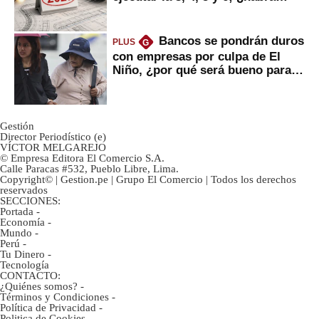
avances?
Bancos se pondrán duros
PLUS
G
con empresas por culpa de El
Niño, ¿por qué será bueno para
ahorristas?
Gestión
Director Periodístico (e)
VÍCTOR MELGAREJO
© Empresa Editora El Comercio S.A.
Calle Paracas #532, Pueblo Libre, Lima.
Copyright© | Gestion.pe | Grupo El Comercio | Todos los derechos
reservados
SECCIONES:
Portada
-
Economía
-
Mundo
-
Perú
-
Tu Dinero
-
Tecnología
CONTACTO:
¿Quiénes somos?
-
Términos y Condiciones
-
Política de Privacidad
-
Politica de Cookies
-