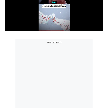
Notas Contratadas
Podcast
Gestión TV
Videos
Fotogalerías
gestion.pe
¿quiénes
Somos?
Términos
Y
Condiciones
Política
De
Privacidad