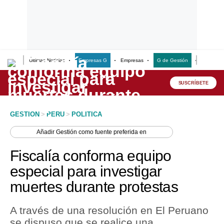
Últimas Noticias
Empresas G
Empresas
G de Gestión
Finanzas
Lo último
Peru Quiosco
SUSCRÍBETE
Portada
GESTION
>
PERU
>
POLITICA
Empresas
Añadir
Gestión
como fuente preferida en
Management & Empleo
Fiscalía conforma equipo
Economía
especial para investigar
muertes durante protestas
Mercados
Perú
A través de una resolución en El Peruano
se dispuso que se realice una
Política