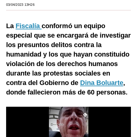
03/04/2023 13H26
Moda
Estilos
La
Fiscalía
conformó un equipo
Mundo
especial que se encargará de investigar
los presuntos delitos contra la
EEUU
humanidad y los que hayan constituido
México
violación de los derechos humanos
España
durante las protestas sociales en
contra del Gobierno de
Dina Boluarte
,
Internacional
donde fallecieron más de 60 personas.
Tecnología
Club del Suscriptor
Mix
G de Gestión