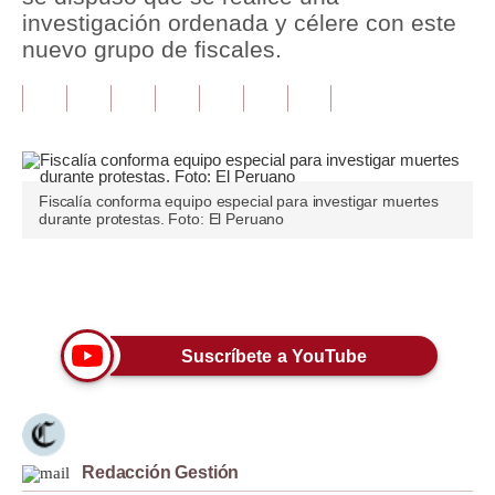
investigación ordenada y célere con este
Tu Dinero
nuevo grupo de fiscales.
Finanzas Personales
Inmobiliarias
Plus G
Fiscalía conforma equipo especial para investigar muertes
Opinión
durante protestas. Foto: El Peruano
Editorial
Únete a nuestro canal
Pregunta de hoy
Blogs
Suscríbete a YouTube
Tendencias
Lujo
Redacción Gestión
Viajes