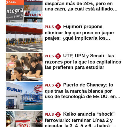
disparan más de 24%, pero en
una caen, ¿a cuál está afiliado
usted?
Fujimori propone
PLUS
G
eliminar ley que puso en jaque
peajes: ¿qué implicaría los
usuarios?
UTP, UPN y Senati: las
PLUS
G
razones por la que los capitalinos
las prefieren para estudiar
Puerto de Chancay: lo
PLUS
G
que trae la marcha blanca por
uso de tecnología de EE.UU. en
mercancías
Keiko anuncia “shock”
PLUS
G
ferroviario: terminar Línea 2 y
ejecutar la 3, 4, 5 y 6; ¿habrá