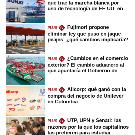
que trae la marcha blanca por
uso de tecnología de EE.UU. en
mercancías
Fujimori propone
PLUS
G
eliminar ley que puso en jaque
peajes: ¿qué cambios implicaría?
¿Cambios en el comercio
PLUS
G
exterior? El cambio aduanero al
que apuntaría el Gobierno de
Fujimori
Alicorp: qué ganó con la
PLUS
G
compra del negocio de Unilever
en Colombia
UTP, UPN y Senati: las
PLUS
G
razones por la que los capitalinos
las prefieren para estudiar