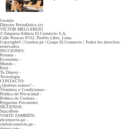
Gestión
Director Periodístico (e)
VÍCTOR MELGAREJO
© Empresa Editora El Comercio S.A.
Calle Paracas #532, Pueblo Libre, Lima.
Copyright© | Gestion.pe | Grupo El Comercio | Todos los derechos
reservados
SECCIONES:
Portada
-
Economía
-
Mundo
-
Perú
-
Tu Dinero
-
Tecnología
CONTACTO:
¿Quiénes somos?
-
Términos y Condiciones
-
Política de Privacidad
-
Politica de Cookies
-
Preguntas Frecuentes
SÍGUENOS:
Suscríbete
VISITE TAMBIÉN:
elcomercio.pe
-
clubelcomercio.pe
-
depor.com
-