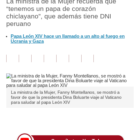
La ministra de la Mujer recuerda que
“tenemos un papa de corazón
Tu Dinero
chiclayano”, que además tiene DNI
peruano
Finanzas Personales
Papa León XIV hace un llamado a un alto al fuego en
Inmobiliarias
Ucrania y Gaza
Plus G
Opinión
Editorial
Pregunta de hoy
La ministra de la Mujer, Fanny Montellanos, se mostró a
favor de que la presidenta Dina Boluarte viaje al Vaticano
Blogs
para saludar al papa León XIV
Tendencias
Únete a nuestro canal
Lujo
Viajes