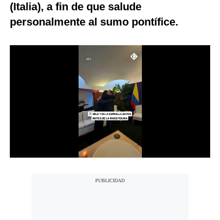
(Italia), a fin de que salude
Notas Contratadas
personalmente al sumo pontífice.
Podcast
Gestión TV
Videos
Fotogalerías
gestion.pe
¿quiénes
Somos?
Términos
Y
Condiciones
Política
De
Privacidad