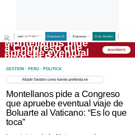
Últimas Noticias
Empresas G
Empresas
G de Gestión
Finanzas
Lo último
Peru Quiosco
SUSCRÍBETE
Portada
GESTION
>
PERU
>
POLITICA
Empresas
Añadir
Gestión
como fuente preferida en
Management & Empleo
Montellanos pide a Congreso
Economía
que apruebe eventual viaje de
Boluarte al Vaticano: “Es lo que
Mercados
toca”
Perú
Política