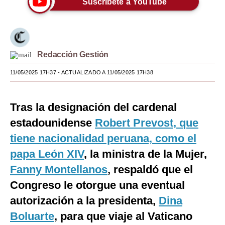
Suscríbete a YouTube
Moda
Estilos
Redacción Gestión
Mundo
11/05/2025 17H37
- ACTUALIZADO A 11/05/2025 17H38
EEUU
México
Tras la designación del cardenal
España
estadounidense
Robert Prevost, que
Internacional
tiene nacionalidad peruana, como el
papa León XIV
, la ministra de la Mujer,
Tecnología
Fanny Montellanos
, respaldó que el
Club del Suscriptor
Congreso le otorgue una eventual
Mix
autorización a la presidenta,
Dina
Boluarte
, para que viaje al Vaticano
G de Gestión