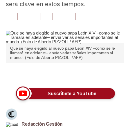
será clave en estos tiempos.
Tu Dinero
Finanzas Personales
Inmobiliarias
Plus G
Que se haya elegido al nuevo papa León XIV –como se le
llamará en adelante– envía varias señales importantes al
Opinión
mundo. (Foto de Alberto PIZZOLI / AFP)
Editorial
Únete a nuestro canal
Pregunta de hoy
Blogs
Suscríbete a YouTube
Tendencias
Lujo
Redacción Gestión
Viajes