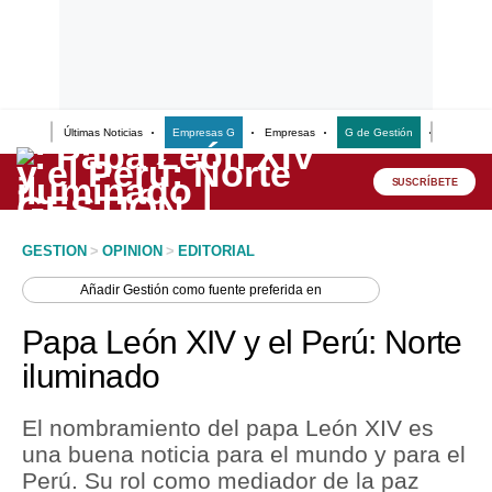
Últimas Noticias
Empresas G
Empresas
G de Gestión
Finanzas
Lo último
Peru Quiosco
SUSCRÍBETE
Portada
GESTION
>
OPINION
>
EDITORIAL
Empresas
Añadir
Gestión
como fuente preferida en
Management & Empleo
Papa León XIV y el Perú: Norte
Economía
iluminado
Mercados
El nombramiento del papa León XIV es
Perú
una buena noticia para el mundo y para el
Perú. Su rol como mediador de la paz
Política