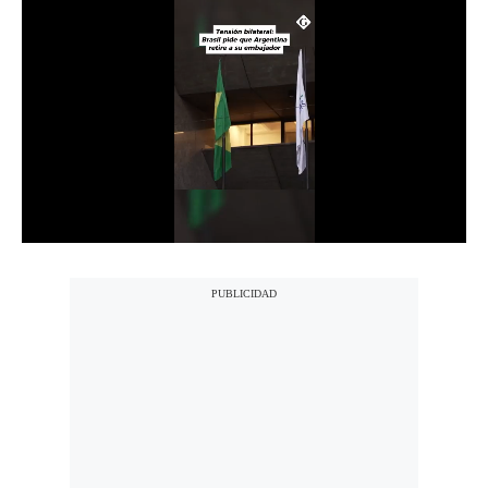
Notas Contratadas
Podcast
Gestión TV
Videos
Fotogalerías
gestion.pe
¿quiénes
Somos?
Términos
Y
Condiciones
Política
De
Privacidad