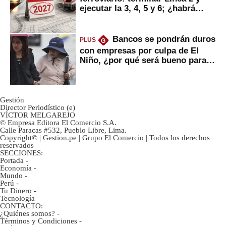
ejecutar la 3, 4, 5 y 6; ¿habrá
avances?
Bancos se pondrán duros
PLUS
G
con empresas por culpa de El
Niño, ¿por qué será bueno para
ahorristas?
Gestión
Director Periodístico (e)
VÍCTOR MELGAREJO
© Empresa Editora El Comercio S.A.
Calle Paracas #532, Pueblo Libre, Lima.
Copyright© | Gestion.pe | Grupo El Comercio | Todos los derechos
reservados
SECCIONES:
Portada
-
Economía
-
Mundo
-
Perú
-
Tu Dinero
-
Tecnología
CONTACTO:
¿Quiénes somos?
-
Términos y Condiciones
-