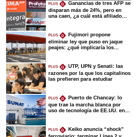
Ganancias de tres AFP se
PLUS
G
disparan más de 24%, pero en
una caen, ¿a cuál está afiliado
usted?
Fujimori propone
PLUS
G
eliminar ley que puso en jaque
peajes: ¿qué implicaría los
usuarios?
UTP, UPN y Senati: las
PLUS
G
razones por la que los capitalinos
las prefieren para estudiar
Puerto de Chancay: lo
PLUS
G
que trae la marcha blanca por
uso de tecnología de EE.UU. en
mercancías
Keiko anuncia “shock”
PLUS
G
ferroviario: terminar Línea 2 y