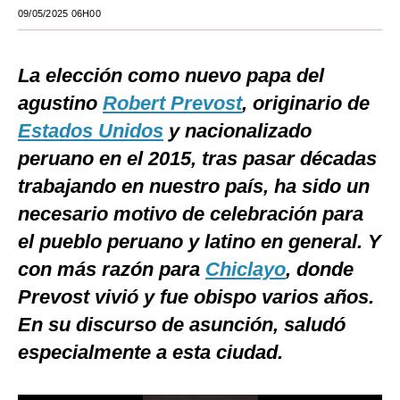
09/05/2025 06H00
Moda
Estilos
La elección como nuevo papa del
Mundo
agustino
Robert Prevost
, originario de
Estados Unidos
y nacionalizado
EEUU
peruano en el 2015, tras pasar décadas
México
trabajando en nuestro país, ha sido un
España
necesario motivo de celebración para
el pueblo peruano y latino en general. Y
Internacional
con más razón para
Chiclayo
, donde
Tecnología
Prevost vivió y fue obispo varios años.
Club del Suscriptor
En su discurso de asunción, saludó
Mix
especialmente a esta ciudad.
G de Gestión