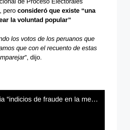
cional de Proceso Electorales
a, pero
consideró que existe “una
ear la voluntad popular”
do los votos de los peruanos que
fiamos que con el recuento de estas
emparejar
”, dijo.
Keiko Fujimori denuncia “indicios de fraude en la mesa” en la segunda vuelta electoral