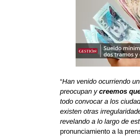
Podcast
Gestión TV
Videos
Fotogalerías
gestion.pe
¿quiénes
“
Han venido ocurriendo una
Somos?
preocupan y
creemos que
Términos
todo convocar a los ciuda
Y
Condiciones
existen otras irregularida
Política
revelando a lo largo de es
De
Privacidad
pronunciamiento a la pren
Politica