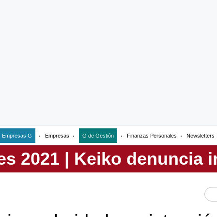
Empresas G
Empresas
G de Gestión
Finanzas Personales
Newsletters