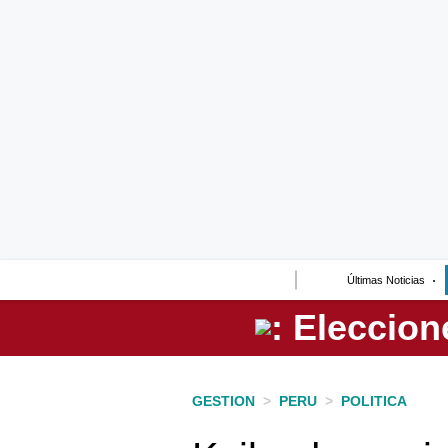
Lo último
Peru Quiosco
Portada
Empresas
Management & Empleo
Economía
Últimas Noticias
Mercados
Perú
Política
GESTION
>
PERU
>
POLITICA
Tu Dinero