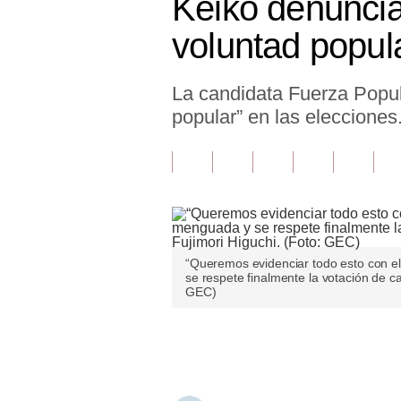
Keiko denuncia 
Finanzas Personales
voluntad popul
Inmobiliarias
La candidata Fuerza Popula
Plus G
popular” en las elecciones
Opinión
Editorial
Pregunta de hoy
Blogs
“Queremos evidenciar todo esto con e
Tendencias
se respete finalmente la votación de c
GEC)
Lujo
Únete a nuestro canal
Viajes
Moda