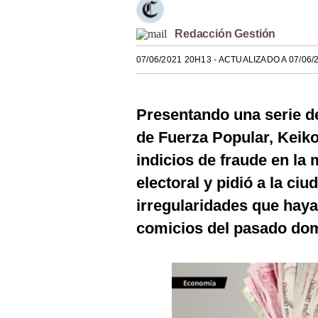
Estilos
Redacción Gestión
Mundo
07/06/2021 20H13
- ACTUALIZADO A 07/06/
EEUU
México
Presentando una serie de
España
de Fuerza Popular, Keiko
Internacional
indicios de fraude en la
electoral y pidió a la ci
Tecnología
irregularidades que haya
Club del Suscriptor
comicios del pasado do
Mix
G de Gestión
Notas Contratadas