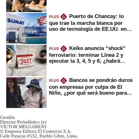
Puerto de Chancay: lo
PLUS
G
que trae la marcha blanca por
uso de tecnología de EE.UU. en
mercancías
Keiko anuncia “shock”
PLUS
G
ferroviario: terminar Línea 2 y
ejecutar la 3, 4, 5 y 6; ¿habrá
avances?
Bancos se pondrán duros
PLUS
G
con empresas por culpa de El
Niño, ¿por qué será bueno para
ahorristas?
Gestión
Director Periodístico (e)
VÍCTOR MELGAREJO
© Empresa Editora El Comercio S.A.
Calle Paracas #532, Pueblo Libre, Lima.