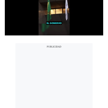
Notas Contratadas
Podcast
Gestión TV
Videos
Fotogalerías
gestion.pe
¿quiénes
Somos?
Términos
Y
Condiciones
Política
De
Privacidad