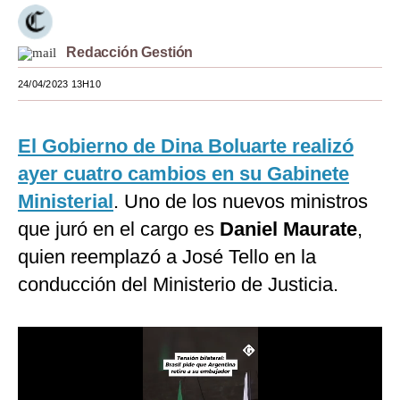
Moda
Redacción Gestión
Estilos
24/04/2023 13H10
Mundo
EEUU
El Gobierno de Dina Boluarte realizó
México
ayer cuatro cambios en su Gabinete
Ministerial
. Uno de los nuevos ministros
España
que juró en el cargo es
Daniel Maurate
,
Internacional
quien reemplazó a José Tello en la
Tecnología
conducción del Ministerio de Justicia.
Club del Suscriptor
Mix
G de Gestión