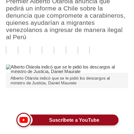
Premier Alberto Otárola anuncia que
pedirá un informe a Chile sobre la
Tu Dinero
denuncia que compromete a carabineros,
quienes ayudarían a migrantes
Finanzas Personales
venezolanos a ingresar de manera ilegal
Inmobiliarias
al Perú
Plus G
Opinión
Editorial
Alberto Otárola indicó que se le pidió los descargos al
ministro de Justicia, Daniel Maurate
Pregunta de hoy
Blogs
Únete a nuestro canal
Tendencias
Lujo
Suscríbete a YouTube
Viajes