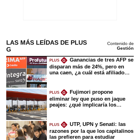
LAS MÁS LEÍDAS DE PLUS
Contenido de
G
Gestión
Ganancias de tres AFP se
PLUS
G
disparan más de 24%, pero en
una caen, ¿a cuál está afiliado
usted?
Fujimori propone
PLUS
G
eliminar ley que puso en jaque
peajes: ¿qué implicaría los
usuarios?
UTP, UPN y Senati: las
PLUS
G
razones por la que los capitalinos
las prefieren para estudiar