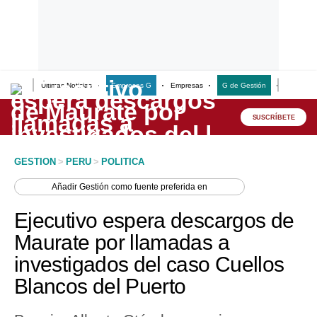
Últimas Noticias
Empresas G
Empresas
G de Gestión
Finanzas
Lo último
Peru Quiosco
SUSCRÍBETE
Portada
GESTION
>
PERU
>
POLITICA
Empresas
Añadir
Gestión
como fuente preferida en
Management & Empleo
Ejecutivo espera descargos de
Economía
Maurate por llamadas a
investigados del caso Cuellos
Mercados
Blancos del Puerto
Perú
Política