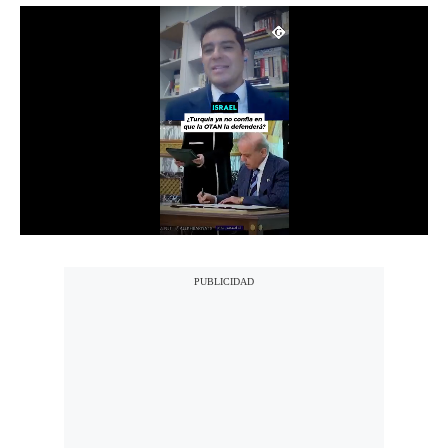
Notas Contratadas
Podcast
Gestión TV
Videos
Fotogalerías
gestion.pe
¿quiénes
Somos?
Términos
Y
Condiciones
Política
De
Privacidad