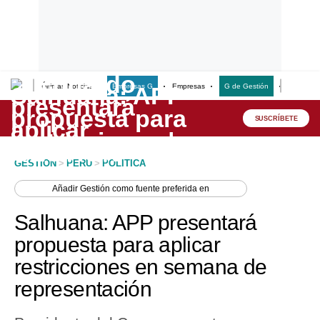
Últimas Noticias
Empresas G
Empresas
G de Gestión
Finanzas
Lo último
Peru Quiosco
SUSCRÍBETE
Portada
GESTION
>
PERU
>
POLITICA
Empresas
Añadir
Gestión
como fuente preferida en
Management & Empleo
Salhuana: APP presentará
Economía
propuesta para aplicar
restricciones en semana de
Mercados
representación
Perú
Política