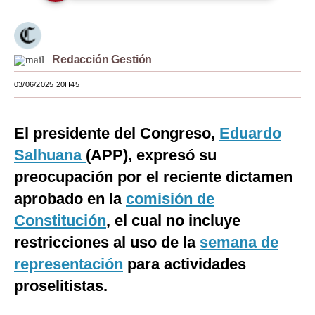
Moda
Estilos
Redacción Gestión
Mundo
03/06/2025 20H45
EEUU
El presidente del Congreso,
Eduardo
México
Salhuana
(APP), expresó su
España
preocupación por el reciente dictamen
Internacional
aprobado en la
comisión de
Constitución
Tecnología
, el cual no incluye
restricciones al uso de la
semana de
Club del Suscriptor
representación
para actividades
Mix
proselitistas.
G de Gestión