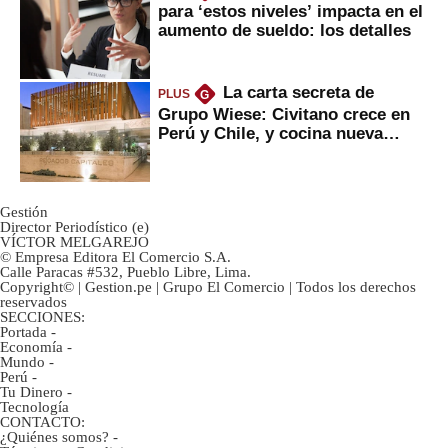
para ‘estos niveles’ impacta en el
aumento de sueldo: los detalles
La carta secreta de
PLUS
G
Grupo Wiese: Civitano crece en
Perú y Chile, y cocina nueva
marca
Gestión
Director Periodístico (e)
VÍCTOR MELGAREJO
© Empresa Editora El Comercio S.A.
Calle Paracas #532, Pueblo Libre, Lima.
Copyright© | Gestion.pe | Grupo El Comercio | Todos los derechos
reservados
SECCIONES:
Portada
-
Economía
-
Mundo
-
Perú
-
Tu Dinero
-
Tecnología
CONTACTO:
¿Quiénes somos?
-