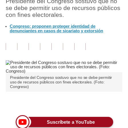
Presidente del Congreso sostuvo que no
se debe permitir uso de recursos públicos
Tu Dinero
con fines electorales.
Finanzas Personales
Congreso: proponen proteger identidad de
denunciantes en casos de sicariato y extorsión
Inmobiliarias
Plus G
Opinión
Editorial
Presidente del Congreso sostuvo que no se debe permitir
Pregunta de hoy
uso de recursos públicos con fines electorales. (Foto:
Congreso)
Blogs
Tendencias
Únete a nuestro canal
Lujo
Suscríbete a YouTube
Viajes