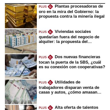
Plantas procesadoras de
PLUS
G
oro en la mira del Gobierno: la
propuesta contra la minería ilegal
Viviendas sociales
PLUS
G
quedarían fuera del negocio de
alquiler: la propuesta del
gobierno
Dos nuevas financieras
PLUS
G
tocan la puerta de la SBS, ¿cuál
es su conexión con cooperativas?
Utilidades de
PLUS
G
trabajadores disparan venta de
casas y autos, ¿cómo amasan
tanta liquidez?
Alta oferta de talentos
PLUS
G