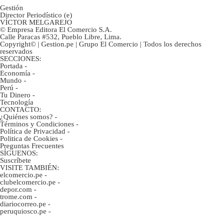
Gestión
Director Periodístico (e)
VÍCTOR MELGAREJO
© Empresa Editora El Comercio S.A.
Calle Paracas #532, Pueblo Libre, Lima.
Copyright© | Gestion.pe | Grupo El Comercio | Todos los derechos
reservados
SECCIONES:
Portada
-
Economía
-
Mundo
-
Perú
-
Tu Dinero
-
Tecnología
CONTACTO:
¿Quiénes somos?
-
Términos y Condiciones
-
Política de Privacidad
-
Politica de Cookies
-
Preguntas Frecuentes
SÍGUENOS:
Suscríbete
VISITE TAMBIÉN:
elcomercio.pe
-
clubelcomercio.pe
-
depor.com
-
trome.com
-
diariocorreo.pe
-
peruquiosco.pe
-