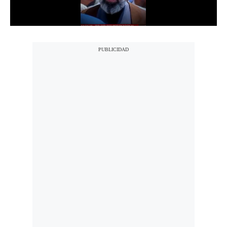
Notas Contratadas
Podcast
Gestión TV
Videos
Fotogalerías
gestion.pe
¿quiénes
Somos?
Términos
Y
Condiciones
Política
De
Privacidad