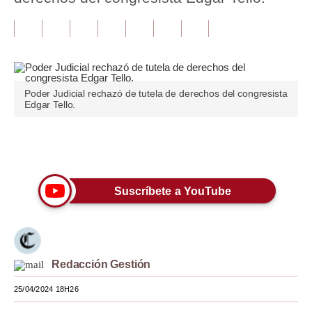
Tu Dinero
Finanzas Personales
Inmobiliarias
Poder Judicial rechazó de tutela de derechos del congresista
Edgar Tello.
Plus G
Opinión
Únete a nuestro canal
Editorial
Suscríbete a YouTube
Pregunta de hoy
Blogs
Tendencias
Redacción Gestión
Lujo
25/04/2024 18H26
Viajes