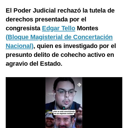
Moda
El Poder Judicial rechazó la tutela de
derechos presentada por el
Estilos
congresista
Edgar Tello
Montes
Mundo
(Bloque Magisterial de Concertación
EEUU
Nacional)
, quien es investigado por el
presunto delito de cohecho activo en
México
agravio del Estado.
España
Internacional
Tecnología
Club del Suscriptor
Mix
G de Gestión