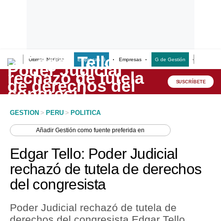
Últimas Noticias
Empresas G
Empresas
G de Gestión
Finanzas
Lo último
Peru Quiosco
SUSCRÍBETE
Portada
GESTION
>
PERU
>
POLITICA
Empresas
Añadir
Gestión
como fuente preferida en
Management & Empleo
Edgar Tello: Poder Judicial
Economía
rechazó de tutela de derechos
del congresista
Mercados
Perú
Poder Judicial rechazó de tutela de
derechos del congresista Edgar Tello.
Política