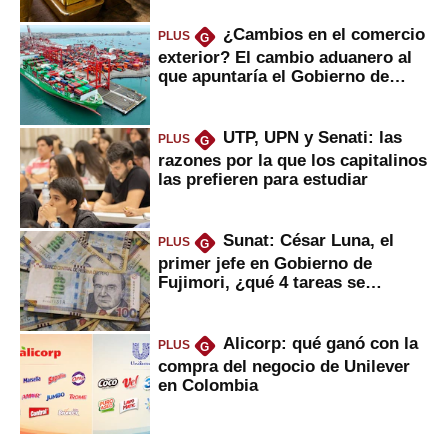
¿Cambios en el comercio
PLUS
G
exterior? El cambio aduanero al
que apuntaría el Gobierno de
Fujimori
UTP, UPN y Senati: las
PLUS
G
razones por la que los capitalinos
las prefieren para estudiar
Sunat: César Luna, el
PLUS
G
primer jefe en Gobierno de
Fujimori, ¿qué 4 tareas se
marcan urgentes?
Alicorp: qué ganó con la
PLUS
G
compra del negocio de Unilever
en Colombia