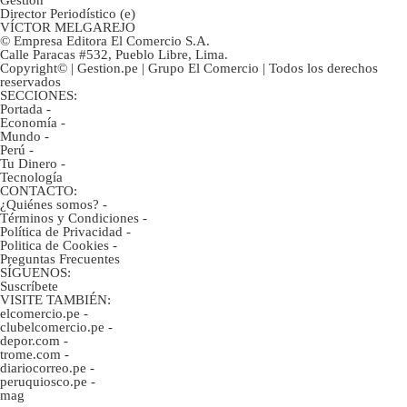
Gestión
Director Periodístico (e)
VÍCTOR MELGAREJO
© Empresa Editora El Comercio S.A.
Calle Paracas #532, Pueblo Libre, Lima.
Copyright© | Gestion.pe | Grupo El Comercio | Todos los derechos
reservados
SECCIONES:
Portada
-
Economía
-
Mundo
-
Perú
-
Tu Dinero
-
Tecnología
CONTACTO:
¿Quiénes somos?
-
Términos y Condiciones
-
Política de Privacidad
-
Politica de Cookies
-
Preguntas Frecuentes
SÍGUENOS:
Suscríbete
VISITE TAMBIÉN:
elcomercio.pe
-
clubelcomercio.pe
-
depor.com
-
trome.com
-
diariocorreo.pe
-
peruquiosco.pe
-
mag