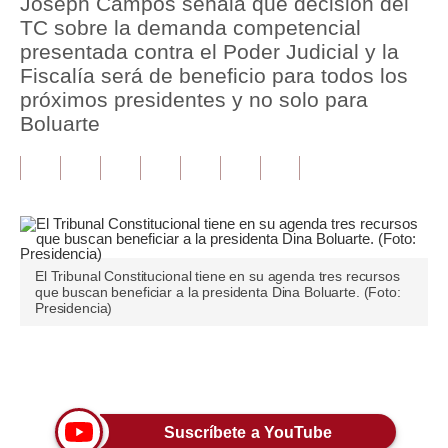
Joseph Campos señala que decisión del
TC sobre la demanda competencial
Tu Dinero
presentada contra el Poder Judicial y la
Fiscalía será de beneficio para todos los
Finanzas Personales
próximos presidentes y no solo para
Inmobiliarias
Boluarte
Plus G
Opinión
Editorial
El Tribunal Constitucional tiene en su agenda tres recursos
Pregunta de hoy
que buscan beneficiar a la presidenta Dina Boluarte. (Foto:
Presidencia)
Blogs
Tendencias
Únete a nuestro canal
Lujo
Suscríbete a YouTube
Viajes