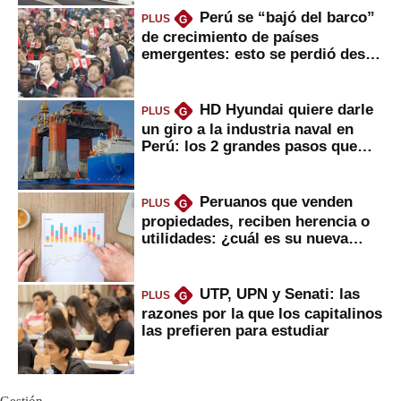
Perú se “bajó del barco”
PLUS
G
de crecimiento de países
emergentes: esto se perdió desde
2022
HD Hyundai quiere darle
PLUS
G
un giro a la industria naval en
Perú: los 2 grandes pasos que
daría
Peruanos que venden
PLUS
G
propiedades, reciben herencia o
utilidades: ¿cuál es su nueva
inversión clave?
UTP, UPN y Senati: las
PLUS
G
razones por la que los capitalinos
las prefieren para estudiar