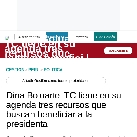
Últimas Noticias
Empresas G
Empresas
G de Gestión
Finanzas
Lo último
Peru Quiosco
SUSCRÍBETE
Portada
GESTION
>
PERU
>
POLITICA
Empresas
Añadir
Gestión
como fuente preferida en
Management & Empleo
Dina Boluarte: TC tiene en su
Economía
agenda tres recursos que
buscan beneficiar a la
Mercados
presidenta
Perú
Política