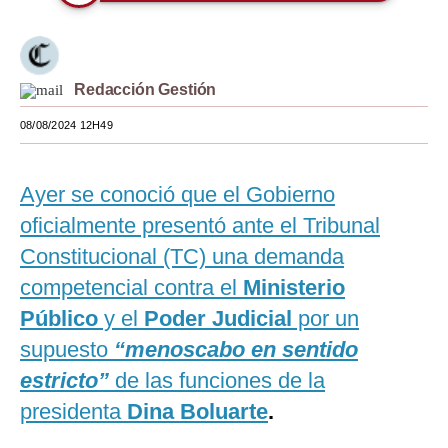
Moda
Estilos
Redacción Gestión
Mundo
08/08/2024 12H49
EEUU
México
Ayer se conoció que el Gobierno
oficialmente presentó ante el Tribunal
España
Constitucional (TC) una demanda
Internacional
competencial contra el
Ministerio
Tecnología
Público
y el
Poder Judicial
por un
supuesto
“menoscabo en sentido
Club del Suscriptor
estricto”
de las funciones de la
Mix
presidenta
Dina Boluarte
.
G de Gestión