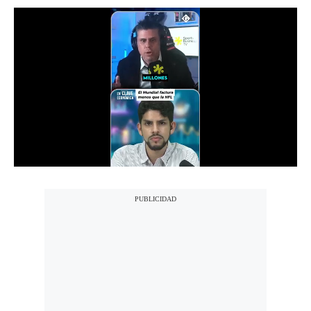
Notas Contratadas
Podcast
Gestión TV
Videos
Fotogalerías
gestion.pe
¿quiénes
Somos?
Términos
Y
Condiciones
Política
De
Privacidad