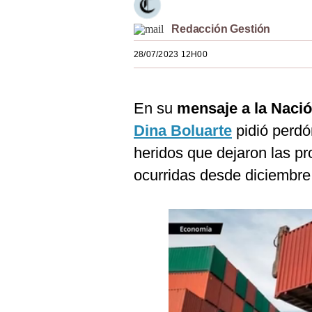
Estilos
Redacción Gestión
Mundo
28/07/2023 12H00
EEUU
México
En su
mensaje a la Naci
España
Dina Boluarte
pidió perdó
heridos que dejaron las pr
Internacional
ocurridas desde diciembre
Tecnología
Club del Suscriptor
Mix
G de Gestión
Notas Contratadas