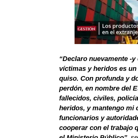
Podcast
Gestión TV
Videos
Fotogalerías
“Declaro nuevamente -y 
víctimas y heridos es un
gestion.pe
quiso. Con profunda y d
¿quiénes
Somos?
perdón, en nombre del Es
Términos
fallecidos, civiles, polic
Y
Condiciones
heridos, y mantengo mi 
Política
funcionarios y autoridad
De
Privacidad
cooperar con el trabajo 
Politica
el Ministerio Público”
, s