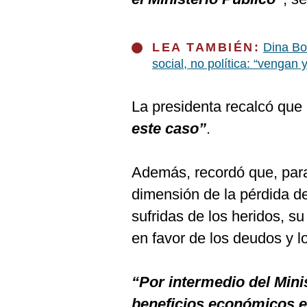
De
Cookies
Preguntas
LEA TAMBIÉN:
Dina Bo
Frecuentes
social, no política: “vengan
La presidenta recalcó que
este caso”
.
Además, recordó que, para 
dimensión de la pérdida de
sufridas de los heridos, s
en favor de los deudos y l
“Por intermedio del Minis
beneficios económicos e