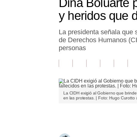
Dina Boluarte p
Finanzas Personales
y heridos que d
Inmobiliarias
La presidenta señala que 
Plus G
de Derechos Humanos (CID
Opinión
personas
Editorial
Pregunta de hoy
Blogs
La CIDH exigió al Gobierno que brinde
Tendencias
en las protestas. | Foto: Hugo Curott
Lujo
Únete a nuestro canal
Viajes
Moda