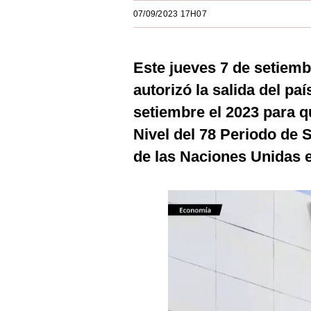
Estilos
07/09/2023 17H07
Mundo
Este jueves 7 de setiemb
EEUU
autorizó la salida del pa
México
setiembre el 2023 para q
España
Nivel del 78 Periodo de
Internacional
de las Naciones Unidas 
Tecnología
Club del Suscriptor
Mix
G de Gestión
Notas Contratadas