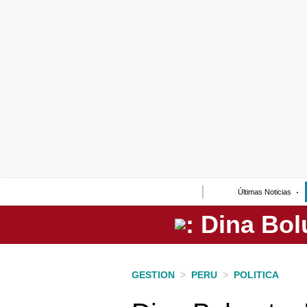
Lo último
Peru Quiosco
Portada
Empresas
Management & Empleo
Economía
Últimas Noticias
Mercados
Perú
Política
GESTION
>
PERU
>
POLITICA
Tu Dinero