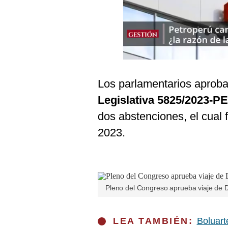
Podcast
Gestión TV
Videos
Fotogalerías
Los parlamentarios aproba
Legislativa 5825/2023-PE
gestion.pe
dos abstenciones, el cual 
¿quiénes
2023.
Somos?
Términos
Y
Condiciones
Pleno del Congreso aprueba viaje de D
Política
De
Privacidad
LEA TAMBIÉN:
Boluart
Politica