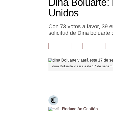
Dina Boluarte:
Finanzas Personales
Unidos
Inmobiliarias
Con 73 votos a favor, 39 e
Plus G
solicitud de Dina boluarte
Opinión
Editorial
Pregunta de hoy
dina Boluarte viaará este 17 de setiem
Blogs
Tendencias
Únete a nuestro canal
Lujo
Viajes
Moda
Redacción Gestión