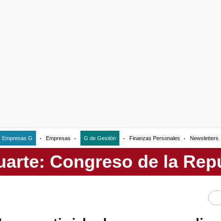
Empresas G
Empresas
G de Gestión
Finanzas Personales
Newsletters