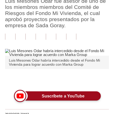
Luis Mesones Odar fue asesor de uno de
los miembros miembros del Comité de
Tu Dinero
Riesgos del Fondo Mi Vivienda, el cual
aprobó proyectos presentados por la
Finanzas Personales
empresa de Sada Goray.
Inmobiliarias
Plus G
Opinión
Luis Mesones Odar habría intercedido desde el Fondo Mi
Editorial
Vivienda para lograr acuerdo con Marka Group
Pregunta de hoy
Únete a nuestro canal
Blogs
Tendencias
Suscríbete a YouTube
Lujo
Viajes