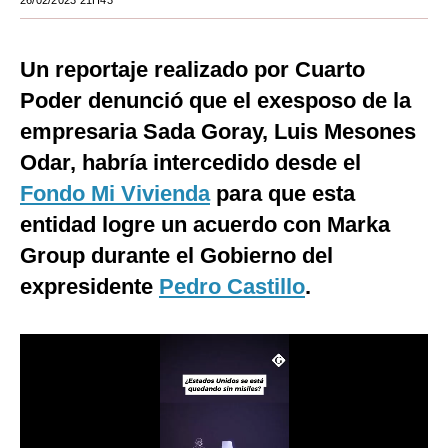
26/02/2023 21H43
Moda
Un reportaje realizado por Cuarto
Estilos
Poder denunció que el exesposo de la
Mundo
empresaria Sada Goray, Luis Mesones
EEUU
Odar, habría intercedido desde el
Fondo Mi Vivienda
México
para que esta
entidad logre un acuerdo con Marka
España
Group durante el Gobierno del
Internacional
expresidente
Pedro Castillo
.
Tecnología
Club del Suscriptor
Mix
G de Gestión