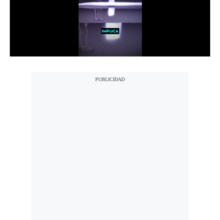
Notas Contratadas
Podcast
Gestión TV
Videos
Fotogalerías
gestion.pe
¿quiénes
Somos?
Términos
Y
Condiciones
Política
De
Privacidad