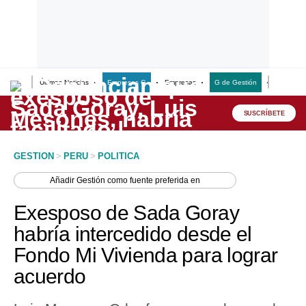
Últimas Noticias
Empresas G
Empresas
G de Gestión
Finanzas
Lo último
Peru Quiosco
SUSCRÍBETE
Portada
GESTION
>
PERU
>
POLITICA
Empresas
Añadir
Gestión
como fuente preferida en
Management & Empleo
Exesposo de Sada Goray
Economía
habría intercedido desde el
Fondo Mi Vivienda para lograr
Mercados
acuerdo
Perú
Política