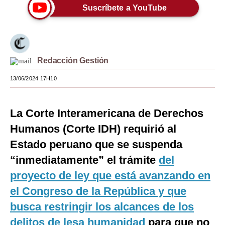
Suscríbete a YouTube
Moda
Estilos
Mundo
Redacción Gestión
EEUU
13/06/2024 17H10
México
La Corte Interamericana de Derechos
España
Humanos (Corte IDH) requirió al
Internacional
Estado peruano que se suspenda
Tecnología
“inmediatamente” el trámite
del
proyecto de ley que está avanzando en
Club del Suscriptor
el Congreso de la República y que
Mix
busca restringir los alcances de los
G de Gestión
delitos de lesa humanidad
para que no