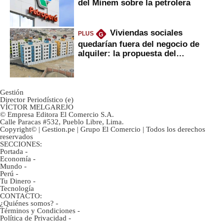
del Minem sobre la petrolera
Viviendas sociales
PLUS
G
quedarían fuera del negocio de
alquiler: la propuesta del
gobierno
Gestión
Director Periodístico (e)
VÍCTOR MELGAREJO
© Empresa Editora El Comercio S.A.
Calle Paracas #532, Pueblo Libre, Lima.
Copyright© | Gestion.pe | Grupo El Comercio | Todos los derechos
reservados
SECCIONES:
Portada
-
Economía
-
Mundo
-
Perú
-
Tu Dinero
-
Tecnología
CONTACTO:
¿Quiénes somos?
-
Términos y Condiciones
-
Política de Privacidad
-