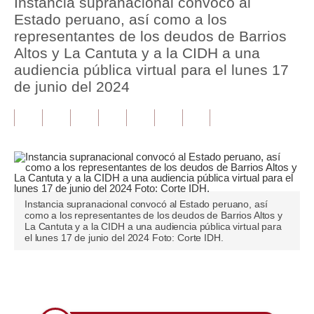
Instancia supranacional convocó al
Estado peruano, así como a los
Tu Dinero
representantes de los deudos de Barrios
Altos y La Cantuta y a la CIDH a una
Finanzas Personales
audiencia pública virtual para el lunes 17
Inmobiliarias
de junio del 2024
Plus G
Opinión
Editorial
Pregunta de hoy
Instancia supranacional convocó al Estado peruano, así
como a los representantes de los deudos de Barrios Altos y
Blogs
La Cantuta y a la CIDH a una audiencia pública virtual para
el lunes 17 de junio del 2024 Foto: Corte IDH.
Tendencias
Lujo
Únete a nuestro canal
Viajes