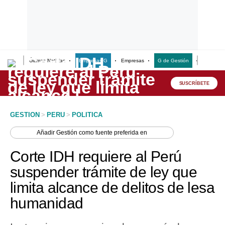
Últimas Noticias
Empresas G
Empresas
G de Gestión
Finanzas
Lo último
Peru Quiosco
SUSCRÍBETE
Portada
GESTION
>
PERU
>
POLITICA
Empresas
Añadir
Gestión
como fuente preferida en
Management & Empleo
Corte IDH requiere al Perú
Economía
suspender trámite de ley que
limita alcance de delitos de lesa
Mercados
humanidad
Perú
Política