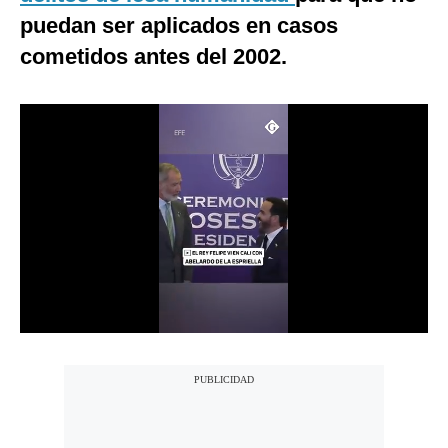
puedan ser aplicados en casos
Notas Contratadas
cometidos antes del 2002.
Podcast
Gestión TV
Videos
Fotogalerías
gestion.pe
¿quiénes
Somos?
Términos
Y
Condiciones
Política
De
Privacidad