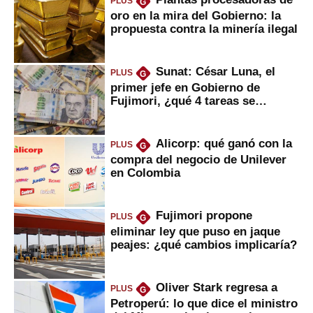
PLUS
G
oro en la mira del Gobierno: la
propuesta contra la minería ilegal
Sunat: César Luna, el
PLUS
G
primer jefe en Gobierno de
Fujimori, ¿qué 4 tareas se
marcan urgentes?
Alicorp: qué ganó con la
PLUS
G
compra del negocio de Unilever
en Colombia
Fujimori propone
PLUS
G
eliminar ley que puso en jaque
peajes: ¿qué cambios implicaría?
Oliver Stark regresa a
PLUS
G
Petroperú: lo que dice el ministro