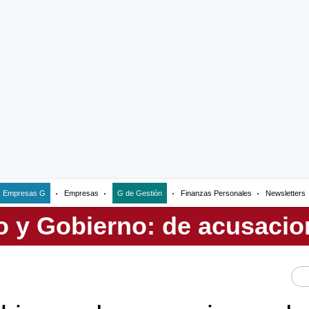
Empresas G
Empresas
G de Gestión
Finanzas Personales
Newsletters