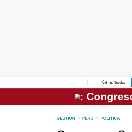
Lo último
Peru Quiosco
Portada
Empresas
Management & Empleo
Economía
Últimas Noticias
Mercados
Perú
Política
GESTION
>
PERU
>
POLITICA
Tu Dinero