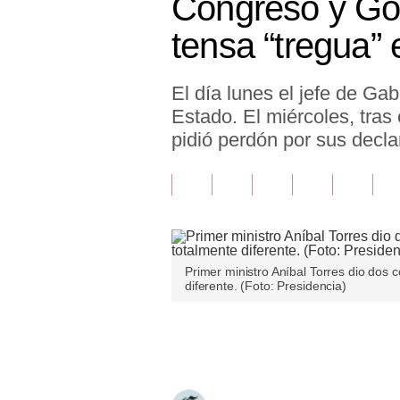
Congreso y Gob
Finanzas Personales
tensa “tregua”
Inmobiliarias
El día lunes el jefe de Ga
Plus G
Estado. El miércoles, tra
Opinión
pidió perdón por sus decla
Editorial
Pregunta de hoy
Blogs
Primer ministro Aníbal Torres dio dos
Tendencias
diferente. (Foto: Presidencia)
Lujo
Únete a nuestro canal
Viajes
Moda