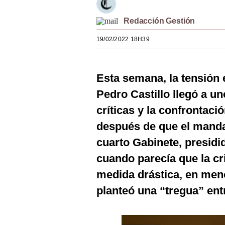
Estilos
Redacción Gestión
Mundo
19/02/2022 18H39
EEUU
México
Esta semana, la tensión 
España
Pedro Castillo llegó a u
críticas y la confrontaci
Internacional
después de que el manda
Tecnología
cuarto Gabinete, presidi
Club del Suscriptor
cuando parecía que la cri
Mix
medida drástica, en men
planteó una “tregua” ent
G de Gestión
Notas Contratadas