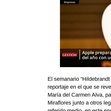
Podcast
Gestión TV
Videos
Fotogalerías
gestion.pe
¿quiénes
Somos?
Términos
El semanario “Hildebrandt 
Y
Condiciones
reportaje en el que se reve
Política
María del Carmen Alva, par
De
Privacidad
Miraflores junto a otros le
Politica
referido medio, en este e