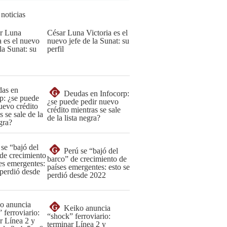
 noticias
César Luna Victoria es el
nuevo jefe de la Sunat: su
perfil
G
Deudas en Infocorp:
¿se puede pedir nuevo
crédito mientras se sale
de la lista negra?
G
Perú se “bajó del
barco” de crecimiento de
países emergentes: esto se
perdió desde 2022
G
Keiko anuncia
“shock” ferroviario:
terminar Línea 2 y