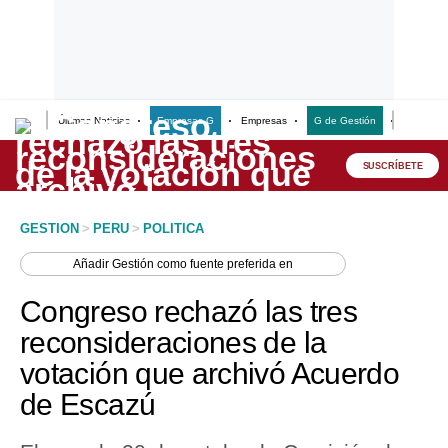
Últimas Noticias
Empresas G
Empresas
G de Gestión
Finanzas
Lo último
Peru Quiosco
SUSCRÍBETE
Portada
GESTION
>
PERU
>
POLITICA
Empresas
Añadir
Gestión
como fuente preferida en
Management & Empleo
Congreso rechazó las tres
Economía
reconsideraciones de la
votación que archivó Acuerdo
Mercados
de Escazú
Perú
Política