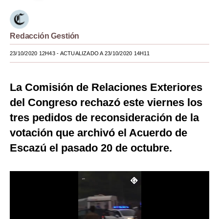
Moda
Estilos
Redacción Gestión
Mundo
23/10/2020 12H43
- ACTUALIZADO A 23/10/2020 14H11
EEUU
La Comisión de Relaciones Exteriores
México
del Congreso rechazó este viernes los
España
tres pedidos de reconsideración de la
votación que archivó el Acuerdo de
Internacional
Escazú el pasado 20 de octubre.
Tecnología
Club del Suscriptor
Mix
G de Gestión