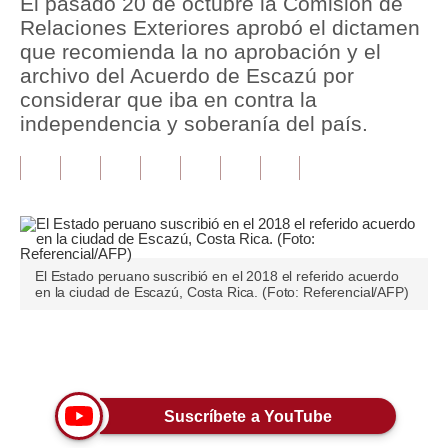
El pasado 20 de octubre la Comisión de
Relaciones Exteriores aprobó el dictamen
Tu Dinero
que recomienda la no aprobación y el
archivo del Acuerdo de Escazú por
Finanzas Personales
considerar que iba en contra la
Inmobiliarias
independencia y soberanía del país.
Plus G
Opinión
Editorial
El Estado peruano suscribió en el 2018 el referido acuerdo
Pregunta de hoy
en la ciudad de Escazú, Costa Rica. (Foto: Referencial/AFP)
Blogs
Únete a nuestro canal
Tendencias
Lujo
Suscríbete a YouTube
Viajes