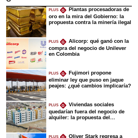
Plantas procesadoras de
PLUS
G
oro en la mira del Gobierno: la
propuesta contra la minería ilegal
Alicorp: qué ganó con la
PLUS
G
compra del negocio de Unilever
en Colombia
Fujimori propone
PLUS
G
eliminar ley que puso en jaque
peajes: ¿qué cambios implicaría?
Viviendas sociales
PLUS
G
quedarían fuera del negocio de
alquiler: la propuesta del
gobierno
Oliver Stark regresa a
PLUS
G