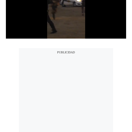
Notas Contratadas
Podcast
Gestión TV
Videos
Fotogalerías
gestion.pe
¿quiénes
Somos?
Términos
Y
Condiciones
Política
De
Privacidad