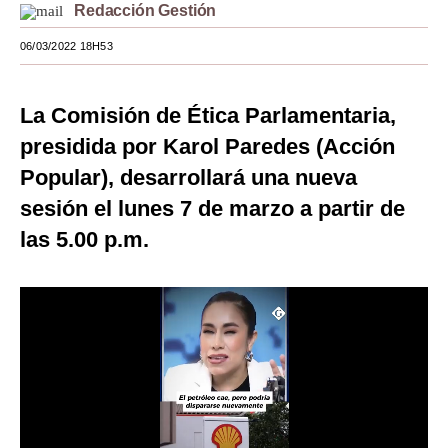
Redacción Gestión
Moda
06/03/2022 18H53
Estilos
Mundo
La Comisión de Ética Parlamentaria,
presidida por Karol Paredes (Acción
EEUU
Popular), desarrollará una nueva
México
sesión el lunes 7 de marzo a partir de
España
las 5.00 p.m.
Internacional
Tecnología
Club del Suscriptor
Mix
G de Gestión