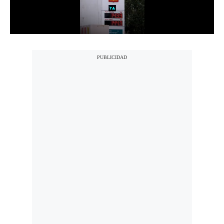
Notas Contratadas
Podcast
Gestión TV
Videos
Fotogalerías
gestion.pe
¿quiénes
Somos?
Términos
Y
Condiciones
Política
De
Privacidad