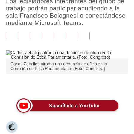
Los legisladores integrantes del grupo de
trabajo podrán participar acudiendo a la
Tu Dinero
sala Francisco Bolognesi o conectándose
mediante Microsoft Teams.
Finanzas Personales
Inmobiliarias
Plus G
Opinión
Carlos Zeballos afronta una denuncia de oficio en la
Comisión de Ética Parlamentaria. (Foto: Congreso)
Editorial
Pregunta de hoy
Únete a nuestro canal
Blogs
Suscríbete a YouTube
Tendencias
Lujo
Viajes