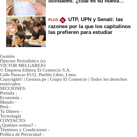
utilidades: ¿cuál es su nueva
inversión clave?
UTP, UPN y Senati: las
PLUS
G
razones por la que los capitalinos
las prefieren para estudiar
Gestión
Director Periodístico (e)
VÍCTOR MELGAREJO
© Empresa Editora El Comercio S.A.
Calle Paracas #532, Pueblo Libre, Lima.
Copyright© | Gestion.pe | Grupo El Comercio | Todos los derechos
reservados
SECCIONES:
Portada
-
Economía
-
Mundo
-
Perú
-
Tu Dinero
-
Tecnología
CONTACTO:
¿Quiénes somos?
-
Términos y Condiciones
-
Política de Privacidad
-