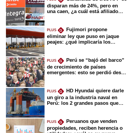
G
disparan más de 24%, pero en
una caen, ¿a cuál está afiliado
usted?
Fujimori propone
PLUS
G
eliminar ley que puso en jaque
peajes: ¿qué implicaría los
usuarios?
Perú se “bajó del barco”
PLUS
G
de crecimiento de países
emergentes: esto se perdió desde
2022
HD Hyundai quiere darle
PLUS
G
un giro a la industria naval en
Perú: los 2 grandes pasos que
daría
Peruanos que venden
PLUS
G
propiedades, reciben herencia o