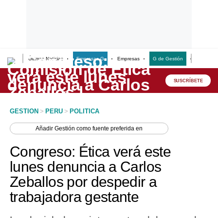
Últimas Noticias
Empresas G
Empresas
G de Gestión
Finanzas
Lo último
Peru Quiosco
SUSCRÍBETE
Portada
GESTION
>
PERU
>
POLITICA
Empresas
Añadir
Gestión
como fuente preferida en
Management & Empleo
Congreso: Ética verá este
Economía
lunes denuncia a Carlos
Zeballos por despedir a
Mercados
trabajadora gestante
Perú
Política