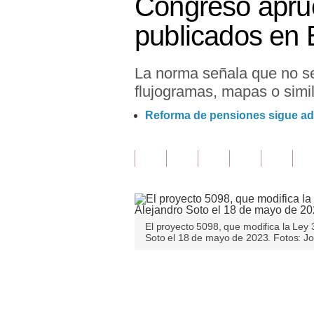
Congreso apru
Finanzas Personales
publicados en 
Inmobiliarias
La norma señala que no ser
Plus G
flujogramas, mapas o simil
Opinión
Reforma de pensiones sigue ad
Editorial
Pregunta de hoy
Blogs
Tendencias
El proyecto 5098, que modifica la Ley
Soto el 18 de mayo de 2023. Fotos: Jo
Lujo
Viajes
Únete a nuestro canal
Moda