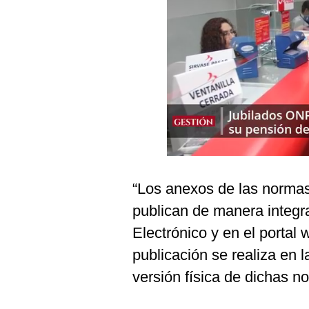
Podcast
Gestión TV
Videos
Fotogalerías
gestion.pe
¿quiénes
“Los anexos de las normas
Somos?
publican de manera integr
Términos
Y
Electrónico y en el portal
Condiciones
publicación se realiza en 
Política
De
versión física de dichas n
Privacidad
Politica