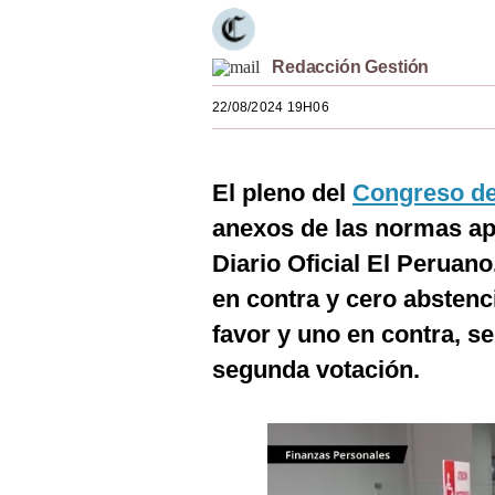
Estilos
Mundo
Redacción Gestión
22/08/2024 19H06
EEUU
México
El pleno del
Congreso de
España
anexos de las normas ap
Internacional
Diario Oficial El Peruano
Tecnología
en contra y cero abstenc
favor y uno en contra, se
Club del Suscriptor
segunda votación.
Mix
G de Gestión
Notas Contratadas