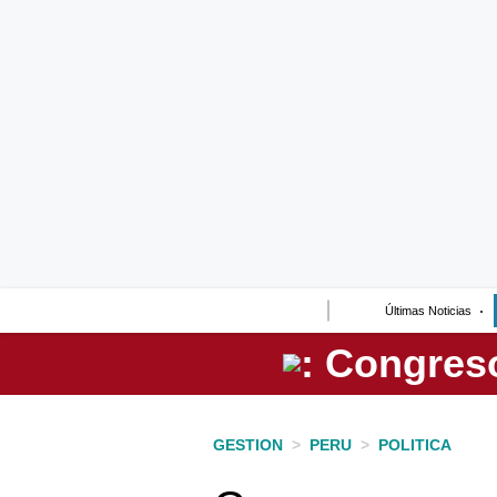
Lo último
Peru Quiosco
Portada
Empresas
Management & Empleo
Economía
Últimas Noticias
Mercados
Perú
Política
GESTION
>
PERU
>
POLITICA
Tu Dinero