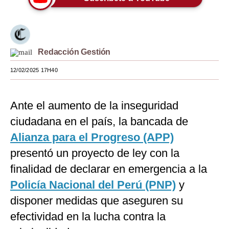
Moda
Estilos
Redacción Gestión
Mundo
12/02/2025 17H40
EEUU
México
Ante el aumento de la inseguridad
España
ciudadana en el país, la bancada de
Alianza para el Progreso (APP)
Internacional
presentó un proyecto de ley con la
Tecnología
finalidad de declarar en emergencia a la
Club del Suscriptor
Policía Nacional del Perú (PNP)
y
disponer medidas que aseguren su
Mix
efectividad en la lucha contra la
G de Gestión