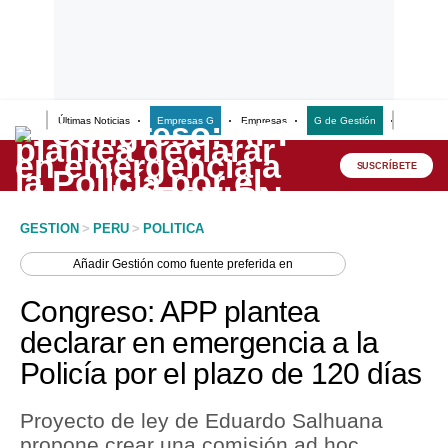
Últimas Noticias
Empresas G
Empresas
G de Gestión
Finanzas
Lo último
Peru Quiosco
SUSCRÍBETE
Portada
GESTION
>
PERU
>
POLITICA
Empresas
Añadir
Gestión
como fuente preferida en
Management & Empleo
Congreso: APP plantea
Economía
declarar en emergencia a la
Policía por el plazo de 120 días
Mercados
Perú
Proyecto de ley de Eduardo Salhuana
propone crear una comisión ad hoc
Política