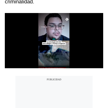
criminalidad.
Notas Contratadas
Podcast
Gestión TV
Videos
Fotogalerías
gestion.pe
¿quiénes
Somos?
Términos
Y
Condiciones
Política
De
Privacidad