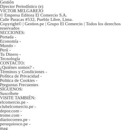
Gestión
Director Periodístico (e)
VÍCTOR MELGAREJO
© Empresa Editora El Comercio S.A.
Calle Paracas #532, Pueblo Libre, Lima.
Copyright© | Gestion.pe | Grupo El Comercio | Todos los derechos
reservados
SECCIONES:
Portada
-
Economía
-
Mundo
-
Perú
-
Tu Dinero
-
Tecnología
CONTACTO:
¿Quiénes somos?
-
Términos y Condiciones
-
Política de Privacidad
-
Politica de Cookies
-
Preguntas Frecuentes
SÍGUENOS:
Suscríbete
VISITE TAMBIÉN:
elcomercio.pe
-
clubelcomercio.pe
-
depor.com
-
trome.com
-
diariocorreo.pe
-
peruquiosco.pe
-
mag