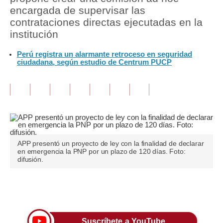
encargada de supervisar las
Tu Dinero
contrataciones directas ejecutadas en la
institución
Finanzas Personales
Perú registra un alarmante retroceso en seguridad
Inmobiliarias
ciudadana, según estudio de Centrum PUCP
Plus G
Opinión
Editorial
Pregunta de hoy
APP presentó un proyecto de ley con la finalidad de declarar
en emergencia la PNP por un plazo de 120 días. Foto:
Blogs
difusión.
Tendencias
Únete a nuestro canal
Lujo
Viajes
Suscríbete a YouTube