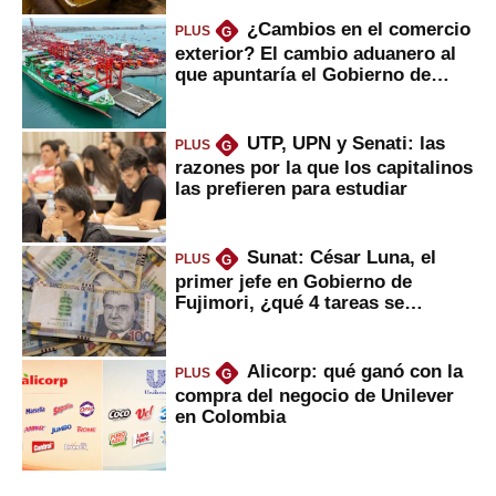
¿Cambios en el comercio
PLUS
G
exterior? El cambio aduanero al
que apuntaría el Gobierno de
Fujimori
UTP, UPN y Senati: las
PLUS
G
razones por la que los capitalinos
las prefieren para estudiar
Sunat: César Luna, el
PLUS
G
primer jefe en Gobierno de
Fujimori, ¿qué 4 tareas se
marcan urgentes?
Alicorp: qué ganó con la
PLUS
G
compra del negocio de Unilever
en Colombia