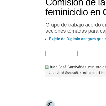
Comisión de la M
Finanzas Personales
feminicidio en
Inmobiliarias
Grupo de trabajo acordó cit
Plus G
acciones tomadas para capt
Opinión
Exjefe de Digimin asegura que 
Editorial
Pregunta de hoy
Blogs
Juan José Santiváñez, ministro del Inte
Tendencias
Lujo
Únete a nuestro canal
Viajes
Moda