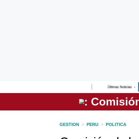
Lo último
Peru Quiosco
Portada
Empresas
Management & Empleo
Economía
Últimas Noticias
Mercados
Perú
Política
GESTION
>
PERU
>
POLITICA
Tu Dinero