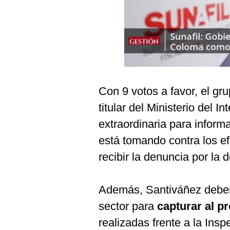
Podcast
Gestión TV
Videos
Fotogalerías
Con 9 votos a favor, el gr
titular del Ministerio del Int
gestion.pe
extraordinaria para inform
¿quiénes
está tomando contra los ef
Somos?
recibir la denuncia por la
Términos
Y
Condiciones
Además, Santiváñez deberá
Política
De
sector para
capturar al p
Privacidad
realizadas frente a la Insp
Politica