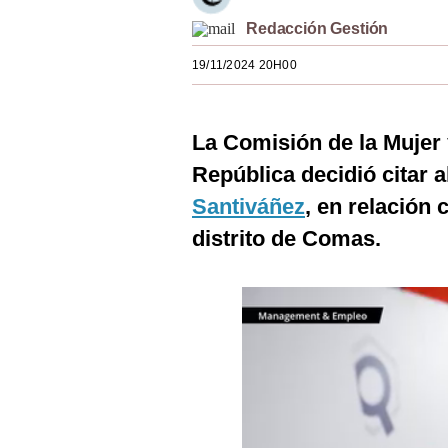
Estilos
Redacción Gestión
Mundo
19/11/2024 20H00
EEUU
La Comisión de la Mujer 
México
República decidió citar al
España
Santiváñez
, en relación 
Internacional
distrito de Comas.
Tecnología
Club del Suscriptor
Mix
G de Gestión
Notas Contratadas