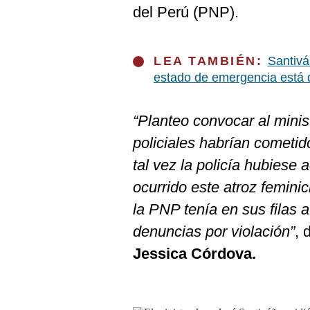
De
del Perú (PNP).
Cookies
Preguntas
Frecuentes
LEA TAMBIÉN:
Santivá
estado de emergencia está 
“Planteo convocar al minist
policiales habrían cometido
tal vez la policía hubiese
ocurrido este atroz femini
la PNP tenía en sus filas 
denuncias por violación”
, 
Jessica Córdova.