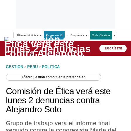
Últimas Noticias
Empresas G
Empresas
G de Gestión
Finanzas
Lo último
Peru Quiosco
SUSCRÍBETE
Portada
GESTION
>
PERU
>
POLITICA
Empresas
Añadir
Gestión
como fuente preferida en
Management & Empleo
Comisión de Ética verá este
Economía
lunes 2 denuncias contra
Alejandro Soto
Mercados
Perú
Grupo de trabajo verá el informe final
seguido contra la congresista María del
Política