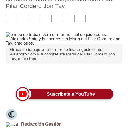
Pilar Cordero Jon Tay.
Tu Dinero
Finanzas Personales
Inmobiliarias
Plus G
Grupo de trabajo verá el informe final seguido contra
Alejandro Soto y la congresista María del Pilar Cordero Jon
Opinión
Tay, ente otros.
Editorial
Únete a nuestro canal
Pregunta de hoy
Blogs
Suscríbete a YouTube
Tendencias
Lujo
Redacción Gestión
Viajes