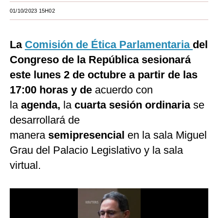
01/10/2023 15H02
Moda
Estilos
La
Comisión de Ética Parlamentaria
del
Mundo
Congreso de la República sesionará
este lunes 2 de octubre a partir de las
EEUU
17:00 horas y de
acuerdo con
México
la
agenda,
la
cuarta sesión ordinaria
se
España
desarrollará de
Internacional
manera
semipresencial
en la sala Miguel
Grau del Palacio Legislativo y la sala
Tecnología
virtual.
Club del Suscriptor
Mix
G de Gestión