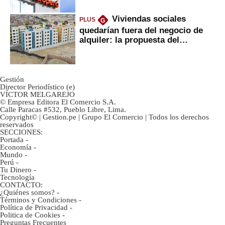
Viviendas sociales
PLUS
G
quedarían fuera del negocio de
alquiler: la propuesta del
gobierno
Gestión
Director Periodístico (e)
VÍCTOR MELGAREJO
© Empresa Editora El Comercio S.A.
Calle Paracas #532, Pueblo Libre, Lima.
Copyright© | Gestion.pe | Grupo El Comercio | Todos los derechos
reservados
SECCIONES:
Portada
-
Economía
-
Mundo
-
Perú
-
Tu Dinero
-
Tecnología
CONTACTO:
¿Quiénes somos?
-
Términos y Condiciones
-
Política de Privacidad
-
Politica de Cookies
-
Preguntas Frecuentes