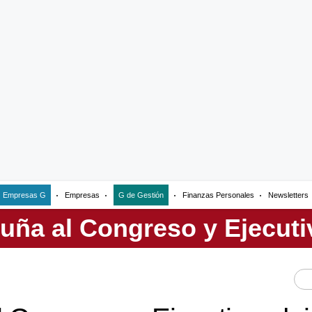
Empresas G
Empresas
G de Gestión
Finanzas Personales
Newsletters