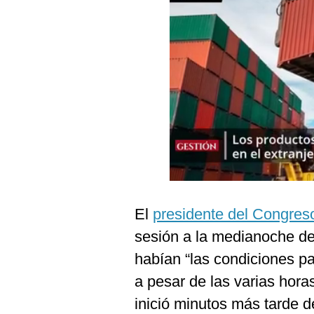
Podcast
Gestión TV
Videos
Fotogalerías
gestion.pe
¿quiénes
Somos?
El
presidente del Congres
Términos
Y
sesión a la medianoche d
Condiciones
habían “las condiciones pa
Política
De
a pesar de las varias hora
Privacidad
inició minutos más tarde d
Politica