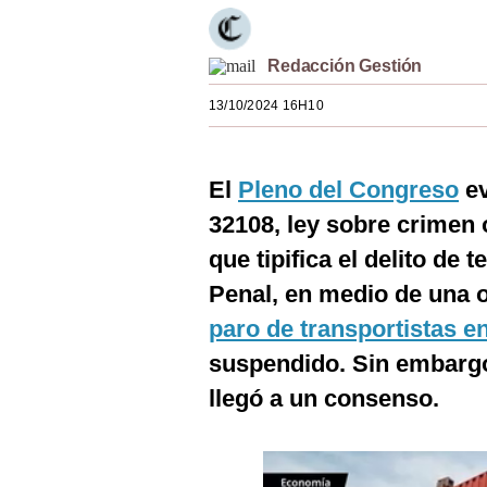
Estilos
Mundo
Redacción Gestión
13/10/2024 16H10
EEUU
México
El
Pleno del Congreso
ev
España
32108, ley sobre crimen 
Internacional
que tipifica el delito de
Tecnología
Penal, en medio de una 
paro de transportistas e
Club del Suscriptor
suspendido. Sin embargo
Mix
llegó a un consenso.
G de Gestión
Notas Contratadas