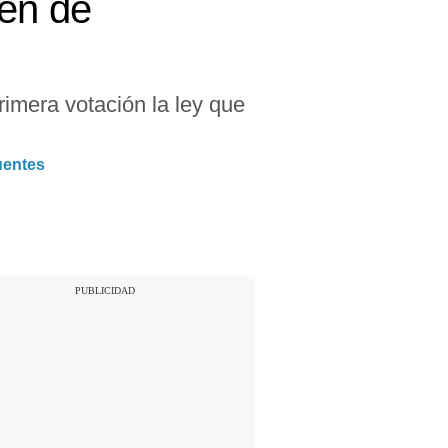
jen de
imera votación la ley que
uentes