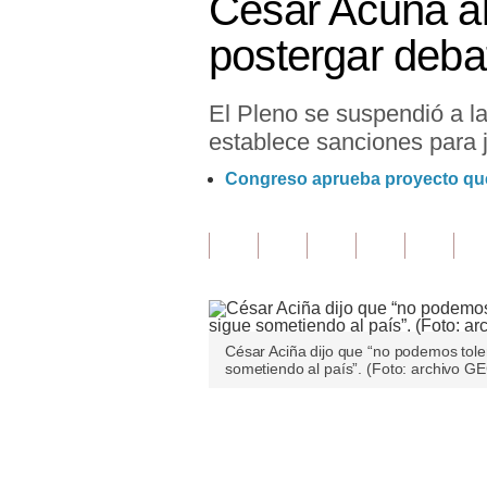
César Acuña al
Finanzas Personales
postergar deba
Inmobiliarias
El Pleno se suspendió a l
Plus G
establece sanciones para j
Opinión
Congreso aprueba proyecto que 
Editorial
Pregunta de hoy
Blogs
Tendencias
César Aciña dijo que “no podemos toler
sometiendo al país”. (Foto: archivo G
Lujo
Viajes
Únete a nuestro canal
Moda