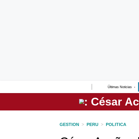
Lo último
Peru Quiosco
Portada
Empresas
Management & Empleo
Economía
Últimas Noticias
Mercados
Perú
Política
GESTION
>
PERU
>
POLITICA
Tu Dinero