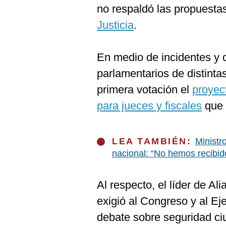
De
no respaldó las propuesta
Cookies
Justicia
.
Preguntas
Frecuentes
En medio de incidentes y 
parlamentarios de distinta
primera votación el
proyec
para jueces y fiscales
que 
LEA TAMBIÉN:
Ministr
nacional: “No hemos recibid
Al respecto, el líder de Al
exigió al Congreso y al Ej
debate sobre seguridad ci