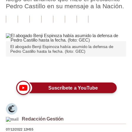
Pedro Castillo en su mensaje a la Nación.
Tu Dinero
Finanzas Personales
Inmobiliarias
Plus G
El abogado Benji Espinoza había asumido la defensa de
Pedro Castillo hasta la fecha. (foto: GEC)
Opinión
Editorial
Únete a nuestro canal
Pregunta de hoy
Suscríbete a YouTube
Blogs
Tendencias
Lujo
Redacción Gestión
Viajes
07/12/2022 12H55