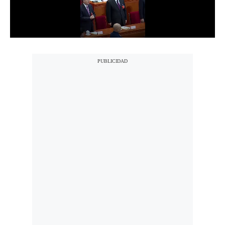
Notas Contratadas
Podcast
Gestión TV
Videos
Fotogalerías
gestion.pe
¿quiénes
Somos?
Términos
Y
Condiciones
Política
De
Privacidad