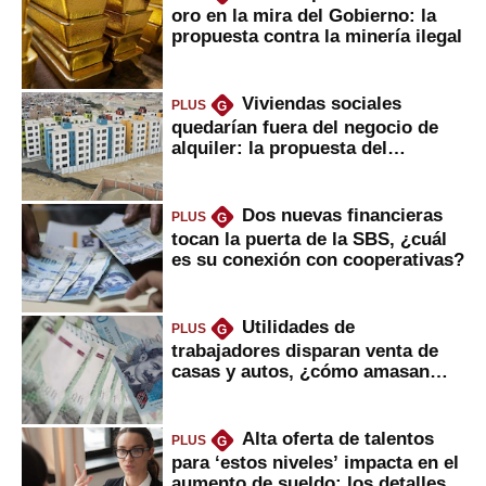
oro en la mira del Gobierno: la
propuesta contra la minería ilegal
Viviendas sociales
PLUS
G
quedarían fuera del negocio de
alquiler: la propuesta del
gobierno
Dos nuevas financieras
PLUS
G
tocan la puerta de la SBS, ¿cuál
es su conexión con cooperativas?
Utilidades de
PLUS
G
trabajadores disparan venta de
casas y autos, ¿cómo amasan
tanta liquidez?
Alta oferta de talentos
PLUS
G
para ‘estos niveles’ impacta en el
aumento de sueldo: los detalles