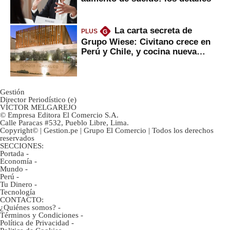
La carta secreta de
PLUS
G
Grupo Wiese: Civitano crece en
Perú y Chile, y cocina nueva
marca
Gestión
Director Periodístico (e)
VÍCTOR MELGAREJO
© Empresa Editora El Comercio S.A.
Calle Paracas #532, Pueblo Libre, Lima.
Copyright© | Gestion.pe | Grupo El Comercio | Todos los derechos
reservados
SECCIONES:
Portada
-
Economía
-
Mundo
-
Perú
-
Tu Dinero
-
Tecnología
CONTACTO:
¿Quiénes somos?
-
Términos y Condiciones
-
Política de Privacidad
-