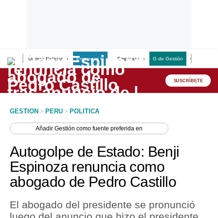
Últimas Noticias
Empresas G
Empresas
G de Gestión
Finanzas
Lo último
Peru Quiosco
SUSCRÍBETE
Portada
GESTION
>
PERU
>
POLITICA
Empresas
Añadir
Gestión
como fuente preferida en
Management & Empleo
Autogolpe de Estado: Benji
Economía
Espinoza renuncia como
abogado de Pedro Castillo
Mercados
Perú
El abogado del presidente se pronunció
luego del anuncio que hizo el presidente
Política