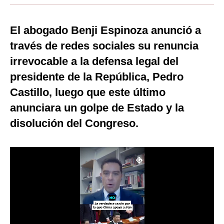
Moda
El abogado Benji Espinoza anunció a
Estilos
través de redes sociales su renuncia
Mundo
irrevocable a la defensa legal del
presidente de la República, Pedro
EEUU
Castillo, luego que este último
México
anunciara un golpe de Estado y la
España
disolución del Congreso.
Internacional
Tecnología
Club del Suscriptor
Mix
G de Gestión