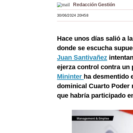
Redacción Gestión
Estilos
30/06/2024 20H58
Mundo
EEUU
Hace unos días salió a l
México
donde se escucha supuest
España
Juan Santivañez
intentan
Internacional
ejerza control contra un 
Mininter
ha desmentido el
Tecnología
dominical Cuarto Poder re
Club del Suscriptor
que habría participado en
Mix
G de Gestión
Notas Contratadas