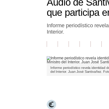
Audio de Santiv
Finanzas Personales
que participa 
Inmobiliarias
Informe periodístico revel
Plus G
Interior.
Opinión
Editorial
Pregunta de hoy
Blogs
Informe periodístico revela identidad d
del Interior. Juan José Santivañez. Fo
Tendencias
Lujo
Únete a nuestro canal
Viajes
Moda