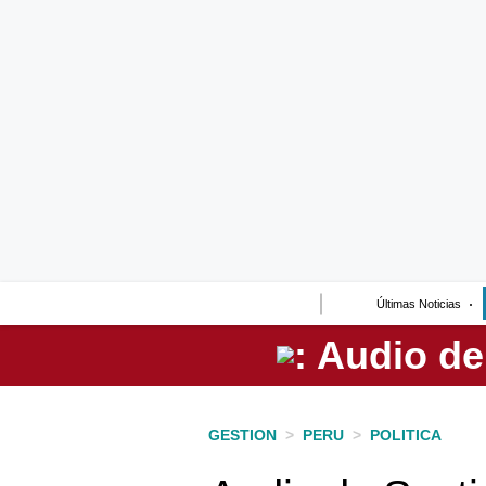
Lo último
Peru Quiosco
Portada
Empresas
Management & Empleo
Economía
Últimas Noticias
Mercados
Perú
Política
GESTION
>
PERU
>
POLITICA
Tu Dinero