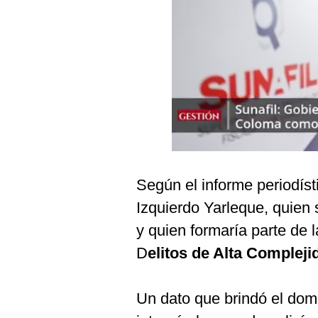
Podcast
Gestión TV
Videos
Fotogalerías
gestion.pe
¿quiénes
Según el informe periodísti
Somos?
Izquierdo Yarleque, quien 
Términos
y quien formaría parte de l
Y
Condiciones
D
elitos de Alta Compleji
Política
De
Privacidad
Un dato que brindó el domi
Politica