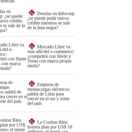
 noticias
G
Deudas en Infocorp:
¿se puede pedir nuevo
crédito mientras se sale
de la lista negra?
G
Mercado Libre va
más allá del e-commerce:
¿competirá con Shein y
Temu con marca propia
moda?
G
Empresa de
montacargas eléctricos
saldrá de Lima para
crecer en el sur y norte
del país
G
Le Cordon Bleu
hornea plan por US$ 10
millones: el menú con