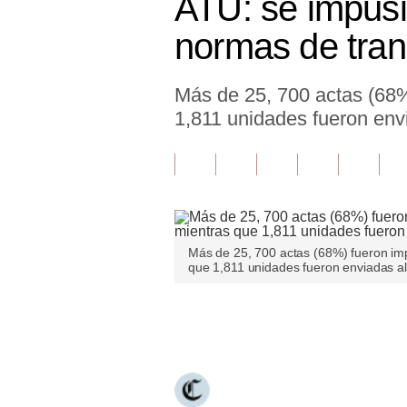
ATU: se impusie
Finanzas Personales
normas de tran
Inmobiliarias
Más de 25, 700 actas (68%
Plus G
1,811 unidades fueron envi
Opinión
Editorial
Pregunta de hoy
Blogs
Más de 25, 700 actas (68%) fueron imp
que 1,811 unidades fueron enviadas al
Tendencias
Lujo
Únete a nuestro canal
Viajes
Moda