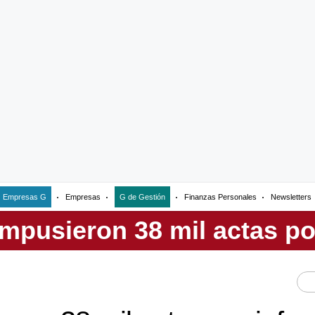
Empresas G
Empresas
G de Gestión
Finanzas Personales
Newsletters