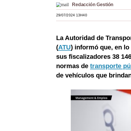
Redacción Gestión
Estilos
29/07/2024 13H40
Mundo
EEUU
La Autoridad de Transpo
México
(
ATU
) informó que, en lo
España
sus fiscalizadores 38 146
Internacional
normas de
transporte pú
de vehículos que brindan
Tecnología
Club del Suscriptor
Mix
G de Gestión
Notas Contratadas