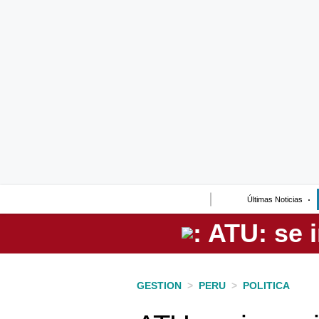
Lo último
Peru Quiosco
Portada
Empresas
Management & Empleo
Economía
Últimas Noticias
Mercados
Perú
Política
GESTION
>
PERU
>
POLITICA
Tu Dinero