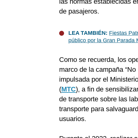
las normas establecidas en
De
Cookies
de pasajeros.
Preguntas
Frecuentes
LEA TAMBIÉN:
Fiestas Pat
público por la Gran Parada M
Como se recuerda, los oper
marco de la campaña “No es
impulsada por el Minister
(
MTC
), a fin de sensibiliz
de transporte sobre las lab
transporte para salvaguarda
usuarios.