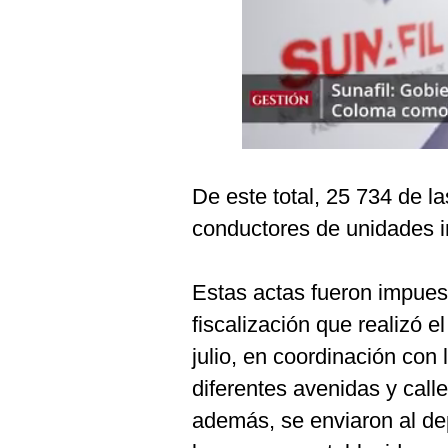
Podcast
Gestión TV
Videos
Fotogalerías
De este total, 25 734 de l
gestion.pe
conductores de unidades i
¿quiénes
Somos?
Estas actas fueron impues
Términos
fiscalización que realizó e
Y
Condiciones
julio, en coordinación con
Política
diferentes avenidas y call
De
Privacidad
además, se enviaron al dep
Politica