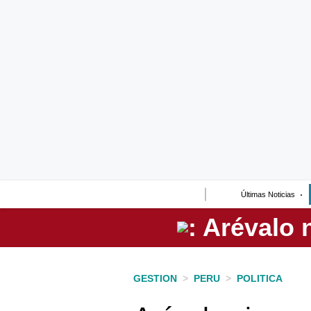
Lo último
Peru Quiosco
Portada
Empresas
Management & Empleo
Economía
Últimas Noticias
Mercados
Perú
Política
GESTION
>
PERU
>
POLITICA
Tu Dinero