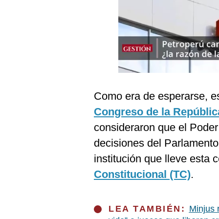
Podcast
Gestión TV
Videos
Fotogalerías
Como era de esperarse, es
gestion.pe
Congreso de la Repúblic
¿quiénes
consideraron que el Poder J
Somos?
decisiones del Parlamento
Términos
institución que lleve esta 
Y
Condiciones
Constitucional (TC)
.
Política
De
Privacidad
LEA TAMBIÉN:
Minjus 
Politica