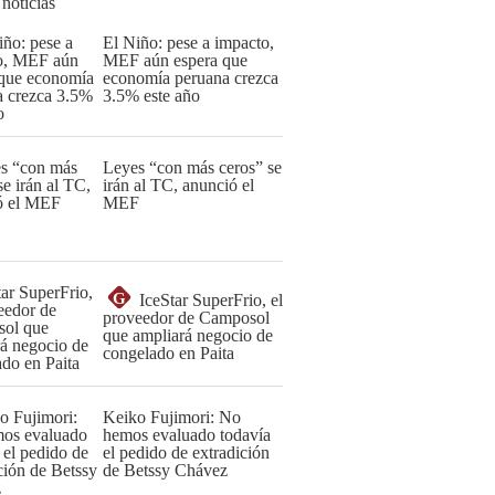
 noticias
El Niño: pese a impacto,
MEF aún espera que
economía peruana crezca
3.5% este año
Leyes “con más ceros” se
irán al TC, anunció el
MEF
G
IceStar SuperFrio, el
proveedor de Camposol
que ampliará negocio de
congelado en Paita
Keiko Fujimori: No
hemos evaluado todavía
el pedido de extradición
de Betssy Chávez