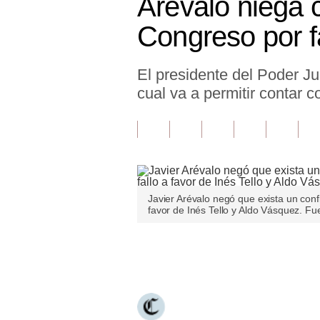
Arévalo niega c
Finanzas Personales
Congreso por fa
Inmobiliarias
El presidente del Poder Ju
Plus G
cual va a permitir contar 
Opinión
Editorial
Pregunta de hoy
Blogs
Javier Arévalo negó que exista un confli
favor de Inés Tello y Aldo Vásquez. Fue
Tendencias
Lujo
Únete a nuestro canal
Viajes
Moda