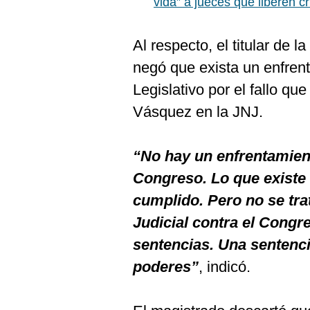
vida” a jueces que liberen c
De
Cookies
Preguntas
Al respecto, el titular de 
Frecuentes
negó que exista un enfrent
Legislativo por el fallo qu
Vásquez en la JNJ.
“No hay un enfrentamient
Congreso. Lo que existe
cumplido. Pero no se tra
Judicial contra el Congr
sentencias. Una sentenci
poderes”
, indicó.