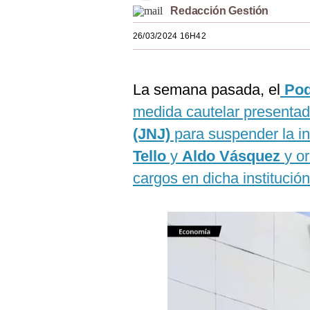
Redacción Gestión
Estilos
26/03/2024 16H42
Mundo
EEUU
La semana pasada, el
Pod
México
medida cautelar presentad
España
(JNJ)
para suspender la in
Internacional
Tello
y
Aldo Vásquez
y o
cargos en dicha institución
Tecnología
Club del Suscriptor
Mix
G de Gestión
Notas Contratadas