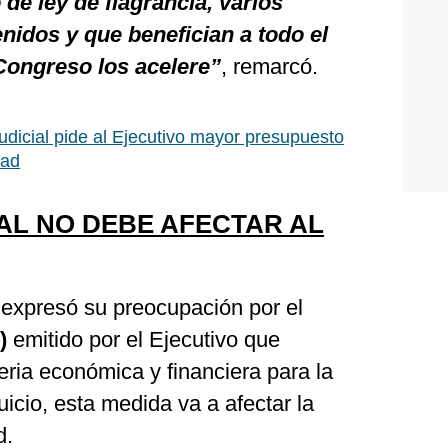
 de ley de flagrancia, varios
nidos y que benefician a todo el
Congreso los acelere”
, remarcó.
udicial pide al Ejecutivo mayor presupuesto
dad
AL NO DEBE AFECTAR AL
expresó su preocupación por el
)
emitido por el Ejecutivo que
ria económica y financiera para la
juicio, esta medida va a afectar la
d.