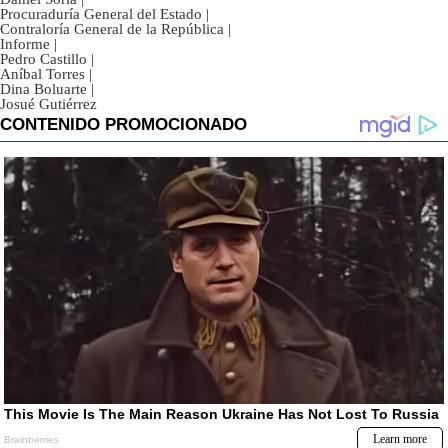
Procuraduría General del Estado
|
Contraloría General de la República
|
Informe
|
Pedro Castillo
|
Aníbal Torres
|
Dina Boluarte
|
Josué Gutiérrez