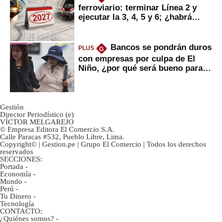
ferroviario: terminar Línea 2 y
ejecutar la 3, 4, 5 y 6; ¿habrá
avances?
Bancos se pondrán duros
PLUS
G
con empresas por culpa de El
Niño, ¿por qué será bueno para
ahorristas?
Gestión
Director Periodístico (e)
VÍCTOR MELGAREJO
© Empresa Editora El Comercio S.A.
Calle Paracas #532, Pueblo Libre, Lima.
Copyright© | Gestion.pe | Grupo El Comercio | Todos los derechos
reservados
SECCIONES:
Portada
-
Economía
-
Mundo
-
Perú
-
Tu Dinero
-
Tecnología
CONTACTO:
¿Quiénes somos?
-