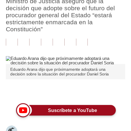
Ministro de Justicia aseguró que la
decisión que adopte sobre el futuro del
Tu Dinero
procurador general del Estado “estará
estrictamente enmarcada en la
Finanzas Personales
Constitución”
Inmobiliarias
Plus G
Opinión
Eduardo Arana dijo que próximamente adoptará una
Editorial
decisión sobre la situación del procurador Daniel Soria
Pregunta de hoy
Únete a nuestro canal
Blogs
Tendencias
Suscríbete a YouTube
Lujo
Viajes