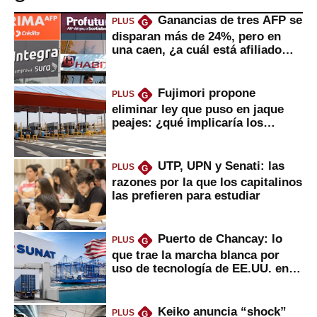
Ganancias de tres AFP se
PLUS
G
disparan más de 24%, pero en
una caen, ¿a cuál está afiliado
usted?
Fujimori propone
PLUS
G
eliminar ley que puso en jaque
peajes: ¿qué implicaría los
usuarios?
UTP, UPN y Senati: las
PLUS
G
razones por la que los capitalinos
las prefieren para estudiar
Puerto de Chancay: lo
PLUS
G
que trae la marcha blanca por
uso de tecnología de EE.UU. en
mercancías
Keiko anuncia “shock”
PLUS
G