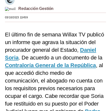
Moda
Redacción Gestión
Estilos
03/10/2023 11H59
Mundo
El último fin de semana Willax TV publicó
EEUU
un informe que agrava la situación del
México
procurador general del Estado,
Daniel
Soria
. De acuerdo a un documento de la
España
Contraloría General de la República
, al
Internacional
que accedió dicho medio de
Tecnología
comunicación, el abogado no cuenta con
Club del Suscriptor
los requisitos previos necesarios para
ocupar el cargo. Cabe recordar que Soria
Mix
fue restituido en su puesto por el Poder
G de Gestión