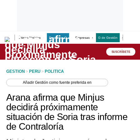
Últimas Noticias
Empresas G
Empresas
G de Gestión
Finanzas
Lo último
Peru Quiosco
SUSCRÍBETE
Portada
GESTION
>
PERU
>
POLITICA
Empresas
Añadir
Gestión
como fuente preferida en
Management & Empleo
Arana afirma que Minjus
Economía
decidirá próximamente
situación de Soria tras informe
Mercados
de Contraloría
Perú
Política