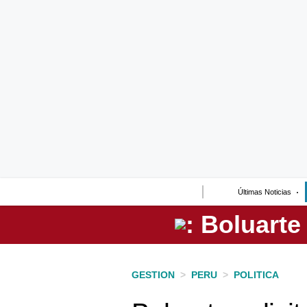
Lo último
Peru Quiosco
Portada
Empresas
Management & Empleo
Economía
Últimas Noticias
Mercados
Perú
Política
GESTION
>
PERU
>
POLITICA
Tu Dinero