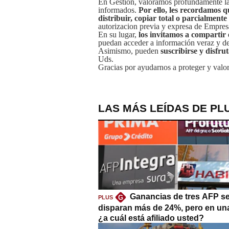
En Gestión, valoramos profundamente la 
informados.
Por ello, les recordamos q
distribuir, copiar total o parcialmente
autorizacion previa y expresa de Empre
En su lugar,
los invitamos a compartir 
puedan acceder a información veraz y de 
Asimismo, pueden
suscribirse y disfru
Uds.
Gracias por ayudarnos a proteger y valor
LAS MÁS LEÍDAS DE PL
Ganancias de tres AFP s
G
PLUS
disparan más de 24%, pero en un
¿a cuál está afiliado usted?