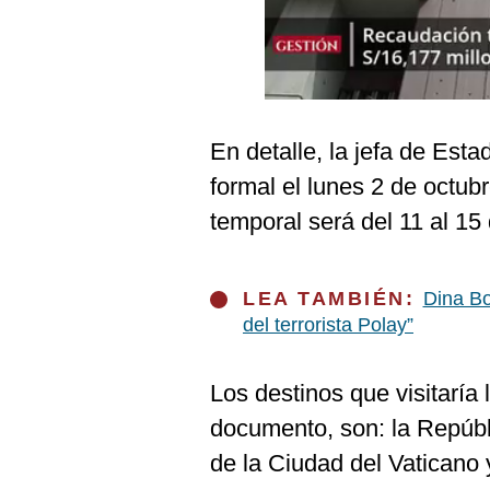
Podcast
Gestión TV
Videos
Fotogalerías
En detalle, la jefa de Est
formal el lunes 2 de octub
temporal será del 11 al 15
gestion.pe
¿quiénes
LEA TAMBIÉN:
Dina Bo
Somos?
del terrorista Polay”
Términos
Y
Condiciones
Los destinos que visitaría
Política
De
documento, son: la Repúbl
Privacidad
de la Ciudad del Vaticano y
Politica