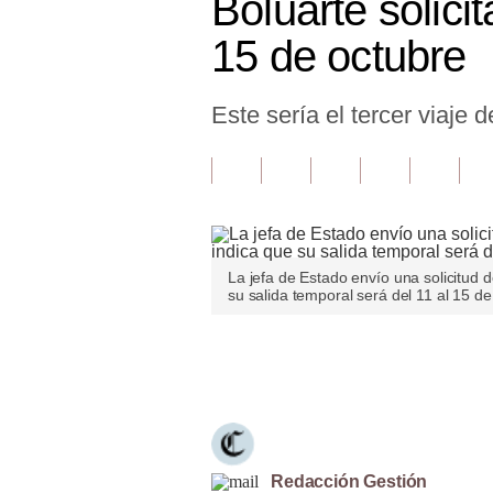
Boluarte solici
Finanzas Personales
15 de octubre
Inmobiliarias
Este sería el tercer viaje
Plus G
Opinión
Editorial
Pregunta de hoy
La jefa de Estado envío una solicitud 
Blogs
su salida temporal será del 11 al 15 d
Tendencias
Únete a nuestro canal
Lujo
Viajes
Moda
Redacción Gestión