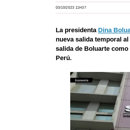
Estilos
03/10/2023 11H37
Mundo
La presidenta
Dina Bolua
EEUU
nueva salida temporal al 
México
salida de Boluarte como 
España
Perú.
Internacional
Tecnología
Club del Suscriptor
Mix
G de Gestión
Notas Contratadas