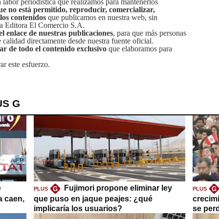
labor periodística que realizamos para mantenerlos
ue no está permitido, reproducir, comercializar,
 los contenidos
que publicamos en nuestra web, sin
sa Editora El Comercio S.A.
el enlace de nuestras publicaciones
, para que más personas
calidad directamente desde nuestra fuente oficial.
tar de todo el contenido exclusivo
que elaboramos para
ar este esfuerzo.
US G
e
Fujimori propone eliminar ley
G
G
PLUS
PLUS
a caen,
que puso en jaque peajes: ¿qué
crecim
implicaría los usuarios?
se per