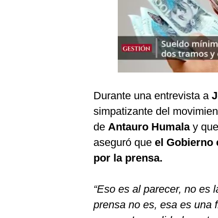
Podcast
Gestión TV
Videos
Fotogalerías
Durante una entrevista a
J
gestion.pe
simpatizante del movimient
¿quiénes
de
Antauro Humala
y que
Somos?
aseguró que
el Gobierno
Términos
por la prensa.
Y
Condiciones
Política
“Eso es al parecer, no es l
De
Privacidad
prensa no es, esa es una f
Politica