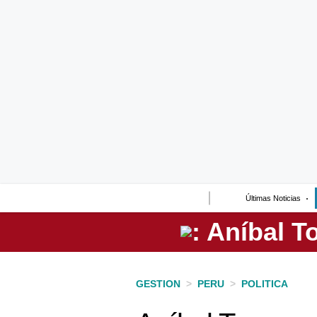
Lo último
Peru Quiosco
Portada
Empresas
Management & Empleo
Economía
Últimas Noticias
Mercados
Perú
Política
GESTION
>
PERU
>
POLITICA
Tu Dinero