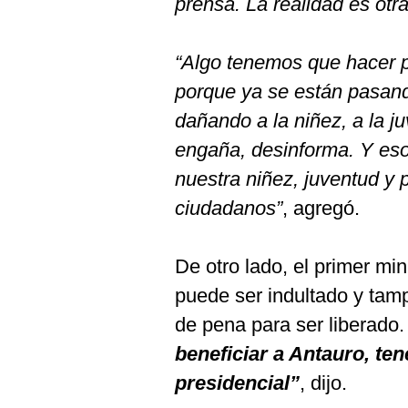
prensa. La realidad es otra
De
Cookies
Preguntas
“Algo tenemos que hacer p
Frecuentes
porque ya se están pasan
dañando a la niñez, a la j
engaña, desinforma. Y eso
nuestra niñez, juventud y 
ciudadanos”
, agregó.
De otro lado, el primer min
puede ser indultado y tam
de pena para ser liberado
beneficiar a Antauro, te
presidencial”
, dijo.