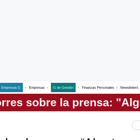
Empresas G
Empresas
G de Gestión
Finanzas Personales
Newsletters