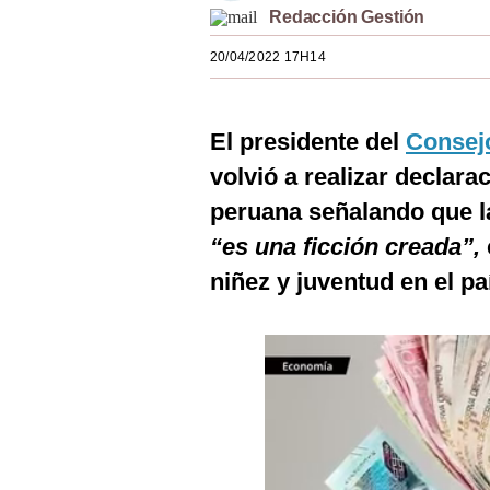
Redacción Gestión
Estilos
20/04/2022 17H14
Mundo
EEUU
El presidente del
Consejo
México
volvió a realizar declara
España
peruana señalando que la
Internacional
“es una ficción creada”,
niñez y juventud en el pa
Tecnología
Club del Suscriptor
Mix
G de Gestión
Notas Contratadas