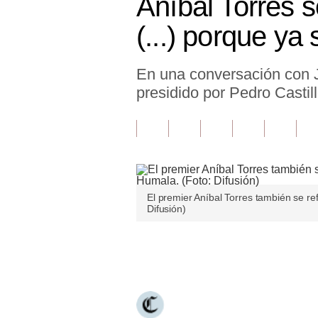
Aníbal Torres 
Finanzas Personales
(...) porque ya
Inmobiliarias
En una conversación con J
Plus G
presidido por Pedro Castil
Opinión
Editorial
Pregunta de hoy
Blogs
El premier Aníbal Torres también se ref
Difusión)
Tendencias
Lujo
Únete a nuestro canal
Viajes
Moda