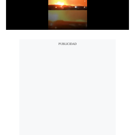
Notas Contratadas
Podcast
Gestión TV
Videos
Fotogalerías
gestion.pe
¿quiénes
Somos?
Términos
Y
Condiciones
Política
De
Privacidad