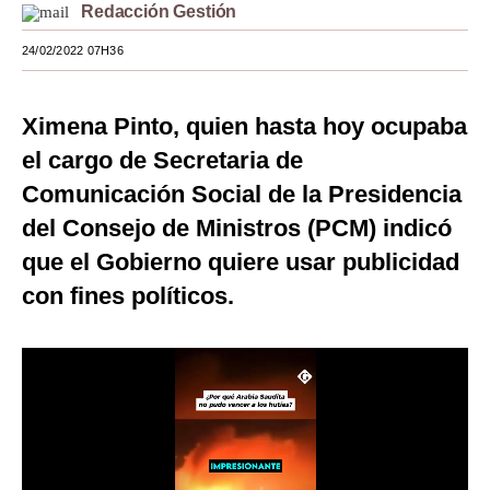
Redacción Gestión
Moda
24/02/2022 07H36
Estilos
Mundo
Ximena Pinto, quien hasta hoy ocupaba
el cargo de Secretaria de
EEUU
Comunicación Social de la Presidencia
México
del Consejo de Ministros (PCM) indicó
España
que el Gobierno quiere usar publicidad
con fines políticos.
Internacional
Tecnología
Club del Suscriptor
Mix
G de Gestión