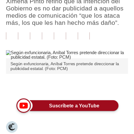
Ximena Pinto refirió que la intención del
Gobierno es no dar publicidad a aquellos
Tu Dinero
medios de comunicación “que los ataca
más, los que les han hecho más daño”.
Finanzas Personales
Inmobiliarias
Plus G
Opinión
Según exfuncionaria, Aníbal Torres pretende direccionar la
publicidad estatal. (Foto: PCM)
Editorial
Pregunta de hoy
Únete a nuestro canal
Blogs
Suscríbete a YouTube
Tendencias
Lujo
Viajes