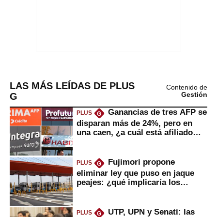
LAS MÁS LEÍDAS DE PLUS
Contenido de
G
Gestión
Ganancias de tres AFP se
PLUS
G
disparan más de 24%, pero en
una caen, ¿a cuál está afiliado
usted?
Fujimori propone
PLUS
G
eliminar ley que puso en jaque
peajes: ¿qué implicaría los
usuarios?
UTP, UPN y Senati: las
PLUS
G