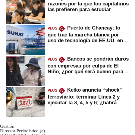
razones por la que los capitalinos
las prefieren para estudiar
Puerto de Chancay: lo
PLUS
G
que trae la marcha blanca por
uso de tecnología de EE.UU. en
mercancías
Bancos se pondrán duros
PLUS
G
con empresas por culpa de El
Niño, ¿por qué será bueno para
ahorristas?
Keiko anuncia “shock”
PLUS
G
ferroviario: terminar Línea 2 y
ejecutar la 3, 4, 5 y 6; ¿habrá
avances?
Gestión
Director Periodístico (e)