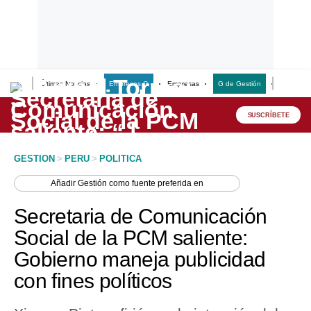
Últimas Noticias
Empresas G
Empresas
G de Gestión
Finanzas
Lo último
Peru Quiosco
SUSCRÍBETE
Portada
GESTION
>
PERU
>
POLITICA
Empresas
Añadir
Gestión
como fuente preferida en
Management & Empleo
Secretaria de Comunicación
Economía
Social de la PCM saliente:
Gobierno maneja publicidad
Mercados
con fines políticos
Perú
Política