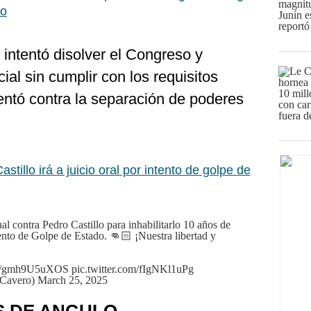
do
intentó disolver el Congreso y
cial sin cumplir con los requisitos
tentó contra la separación de poderes
stillo irá a juicio oral por intento de golpe de
l contra Pedro Castillo para inhabilitarlo 10 años de
tento de Golpe de Estado. 👊🏻 ¡Nuestra libertad y
.co/gmh9U5uXOS
pic.twitter.com/fIgNKl1uPg
oCavero)
March 25, 2025