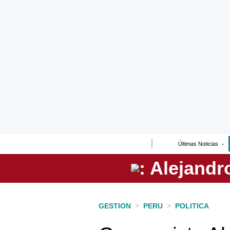
Lo último
Peru Quiosco
Portada
Empresas
Management & Empleo
Economía
Últimas Noticias
Mercados
Perú
Política
GESTION
>
PERU
>
POLITICA
Tu Dinero