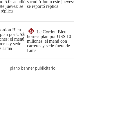
sacudió Junín este jueves:
se reportó réplica
G
Le Cordon Bleu
hornea plan por US$ 10
millones: el menú con
carreras y sede fuera de
Lima