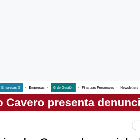
Empresas G
Empresas
G de Gestión
Finanzas Personales
Newsletters