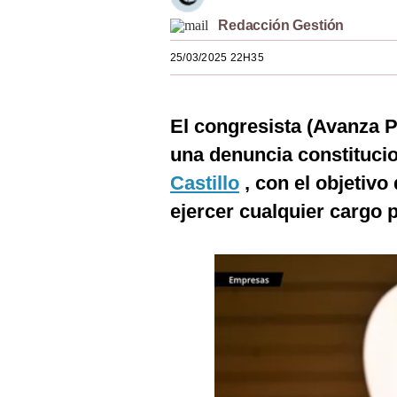
Estilos
Redacción Gestión
Mundo
25/03/2025 22H35
EEUU
El congresista (Avanza 
México
una denuncia constitucio
España
Castillo
, con el objetivo
Internacional
ejercer cualquier cargo p
Tecnología
Club del Suscriptor
Mix
G de Gestión
Notas Contratadas