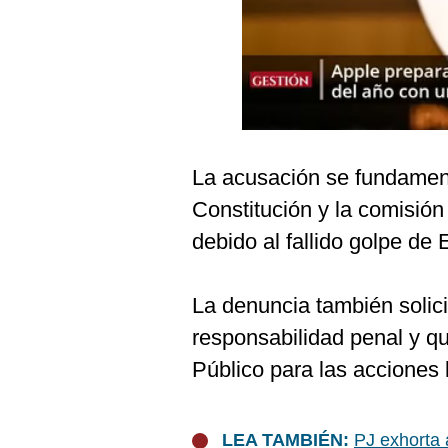
Podcast
Gestión TV
Videos
Fotogalerías
La acusación se fundamenta
Constitución y la comisión 
gestion.pe
debido al fallido golpe de
¿quiénes
Somos?
La denuncia también solic
Términos
Y
responsabilidad penal y qu
Condiciones
Público para las acciones 
Política
De
Privacidad
Politica
LEA TAMBIÉN:
PJ exhorta 