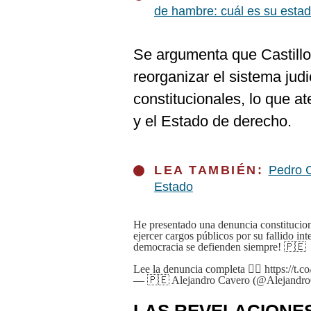
De
de hambre: cuál es su esta
Cookies
Preguntas
Frecuentes
Se argumenta que Castillo 
reorganizar el sistema judi
constitucionales, lo que a
y el Estado de derecho.
LEA TAMBIÉN:
Pedro Ca
Estado
He presentado una denuncia constituciona
ejercer cargos públicos por su fallido in
democracia se defienden siempre! 🇵🇪
Lee la denuncia completa 👉🏻
https://t
— 🇵🇪 Alejandro Cavero (@Alejandr