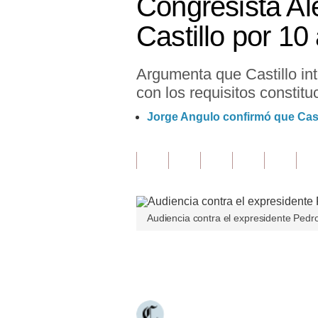
Congresista Al
Finanzas Personales
Castillo por 10
Inmobiliarias
Argumenta que Castillo int
Plus G
con los requisitos constitu
Opinión
Jorge Angulo confirmó que Casti
Editorial
Pregunta de hoy
Blogs
Audiencia contra el expresidente Pedro
Tendencias
Lujo
Únete a nuestro canal
Viajes
Moda