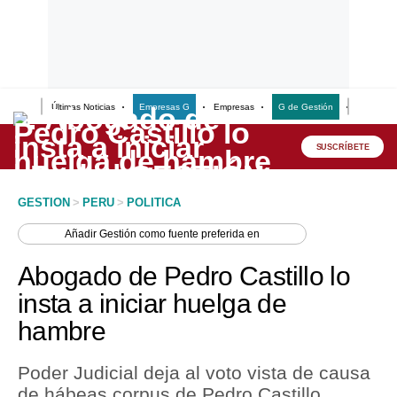
Últimas Noticias
Empresas G
Empresas
G de Gestión
Finanzas
Lo último
Peru Quiosco
SUSCRÍBETE
Portada
GESTION
>
PERU
>
POLITICA
Empresas
Añadir
Gestión
como fuente preferida en
Management & Empleo
Abogado de Pedro Castillo lo
Economía
insta a iniciar huelga de
hambre
Mercados
Perú
Poder Judicial deja al voto vista de causa
de hábeas corpus de Pedro Castillo.
Política