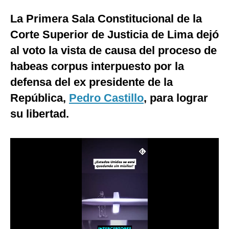
Moda
La Primera Sala Constitucional de la
Corte Superior de Justicia de Lima dejó
Estilos
al voto la vista de causa del proceso de
Mundo
habeas corpus interpuesto por la
EEUU
defensa del ex presidente de la
República,
Pedro Castillo
, para lograr
México
su libertad.
España
Internacional
Tecnología
Club del Suscriptor
Mix
G de Gestión