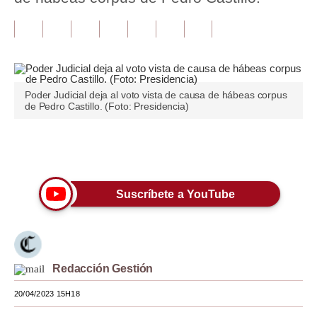
Tu Dinero
Finanzas Personales
Inmobiliarias
Poder Judicial deja al voto vista de causa de hábeas corpus
de Pedro Castillo. (Foto: Presidencia)
Plus G
Opinión
Únete a nuestro canal
Editorial
Suscríbete a YouTube
Pregunta de hoy
Blogs
Tendencias
Redacción Gestión
Lujo
20/04/2023 15H18
Viajes