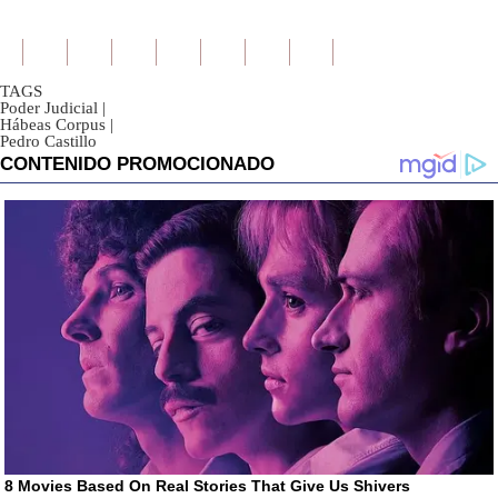
TAGS
Poder Judicial
|
Hábeas Corpus
|
Pedro Castillo