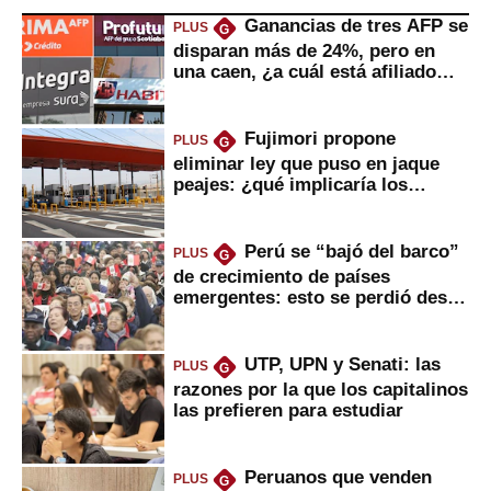
Ganancias de tres AFP se
PLUS
G
disparan más de 24%, pero en
una caen, ¿a cuál está afiliado
usted?
Fujimori propone
PLUS
G
eliminar ley que puso en jaque
peajes: ¿qué implicaría los
usuarios?
Perú se “bajó del barco”
PLUS
G
de crecimiento de países
emergentes: esto se perdió desde
2022
UTP, UPN y Senati: las
PLUS
G
razones por la que los capitalinos
las prefieren para estudiar
Peruanos que venden
PLUS
G