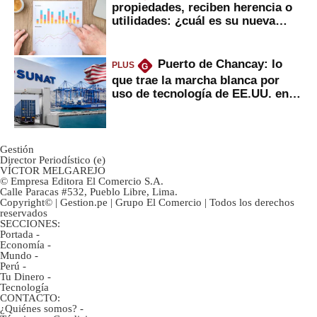
propiedades, reciben herencia o
utilidades: ¿cuál es su nueva
inversión clave?
Puerto de Chancay: lo
PLUS
G
que trae la marcha blanca por
uso de tecnología de EE.UU. en
mercancías
Gestión
Director Periodístico (e)
VÍCTOR MELGAREJO
© Empresa Editora El Comercio S.A.
Calle Paracas #532, Pueblo Libre, Lima.
Copyright© | Gestion.pe | Grupo El Comercio | Todos los derechos
reservados
SECCIONES:
Portada
-
Economía
-
Mundo
-
Perú
-
Tu Dinero
-
Tecnología
CONTACTO:
¿Quiénes somos?
-