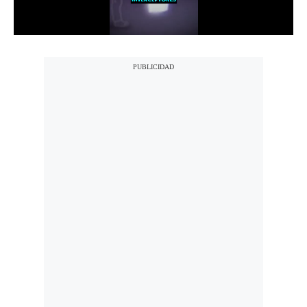
Notas Contratadas
Podcast
Gestión TV
Videos
Fotogalerías
gestion.pe
¿quiénes
Somos?
Términos
Y
Condiciones
Política
De
Privacidad