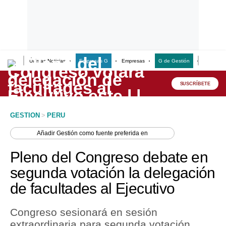
Últimas Noticias
Empresas G
Empresas
G de Gestión
Finanzas
Lo último
Peru Quiosco
SUSCRÍBETE
Portada
GESTION
>
PERU
Empresas
Añadir
Gestión
como fuente preferida en
Management & Empleo
Pleno del Congreso debate en
Economía
segunda votación la delegación
de facultades al Ejecutivo
Mercados
Perú
Congreso sesionará en sesión
extraordinaria para segunda votación.
Política