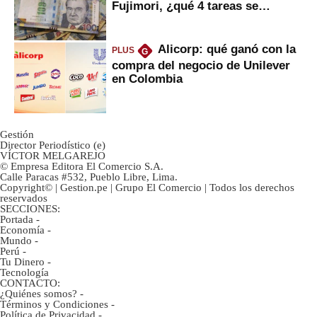
Fujimori, ¿qué 4 tareas se
marcan urgentes?
Alicorp: qué ganó con la
PLUS
G
compra del negocio de Unilever
en Colombia
Gestión
Director Periodístico (e)
VÍCTOR MELGAREJO
© Empresa Editora El Comercio S.A.
Calle Paracas #532, Pueblo Libre, Lima.
Copyright© | Gestion.pe | Grupo El Comercio | Todos los derechos
reservados
SECCIONES:
Portada
-
Economía
-
Mundo
-
Perú
-
Tu Dinero
-
Tecnología
CONTACTO:
¿Quiénes somos?
-
Términos y Condiciones
-
Política de Privacidad
-