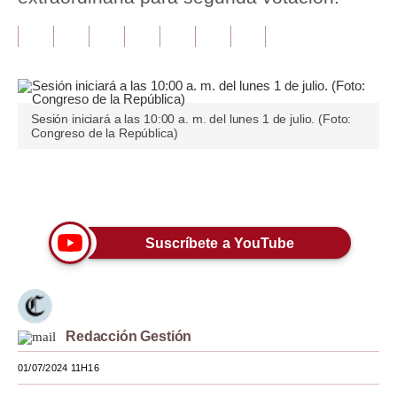
Tu Dinero
Finanzas Personales
Inmobiliarias
Sesión iniciará a las 10:00 a. m. del lunes 1 de julio. (Foto:
Congreso de la República)
Plus G
Opinión
Únete a nuestro canal
Editorial
Suscríbete a YouTube
Pregunta de hoy
Blogs
Tendencias
Redacción Gestión
Lujo
01/07/2024 11H16
Viajes