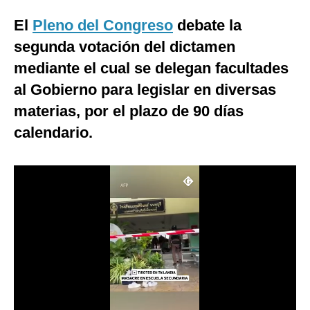
Moda
El
Pleno del Congreso
debate la
segunda votación del dictamen
Estilos
mediante el cual se delegan facultades
Mundo
al Gobierno para legislar en diversas
EEUU
materias, por el plazo de 90 días
calendario.
México
España
Internacional
Tecnología
Club del Suscriptor
Mix
G de Gestión