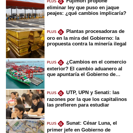
Fujimori propone
PLUS
G
eliminar ley que puso en jaque
peajes: ¿qué cambios implicaría?
Plantas procesadoras de
PLUS
G
oro en la mira del Gobierno: la
propuesta contra la minería ilegal
¿Cambios en el comercio
PLUS
G
exterior? El cambio aduanero al
que apuntaría el Gobierno de
Fujimori
UTP, UPN y Senati: las
PLUS
G
razones por la que los capitalinos
las prefieren para estudiar
Sunat: César Luna, el
PLUS
G
primer jefe en Gobierno de