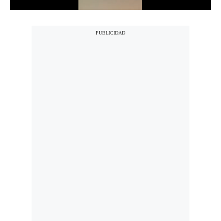
Notas Contratadas
Podcast
Gestión TV
Videos
Fotogalerías
gestion.pe
¿quiénes
Somos?
Términos
Y
Condiciones
Política
De
Privacidad