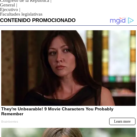
Congreso de la República
|
General
|
Ejecutivo
|
Facultades legislativas