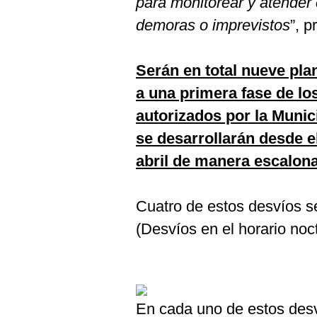
para monitorear y atender 
De
Cookies
demoras o imprevistos
”, p
Preguntas
Frecuentes
Serán en total nueve pl
a una primera fase de los
autorizados por la Munic
se desarrollarán desde e
abril de manera escalon
Cuatro de estos desvíos se
(Desvíos en el horario noct
En cada uno de estos desv