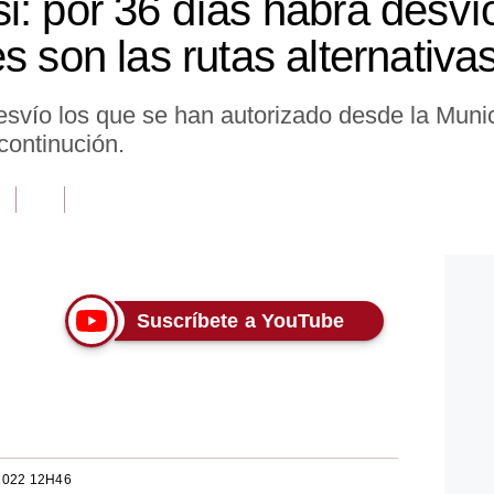
i: por 36 días habrá desví
s son las rutas alternativa
esvío los que se han autorizado desde la Muni
 continución.
Suscríbete a YouTube
2022 12H46