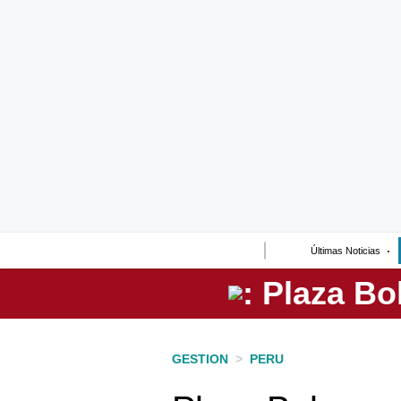
Lo último
Peru Quiosco
Portada
Empresas
Management & Empleo
Economía
Últimas Noticias
Mercados
Perú
Política
GESTION
>
PERU
Tu Dinero