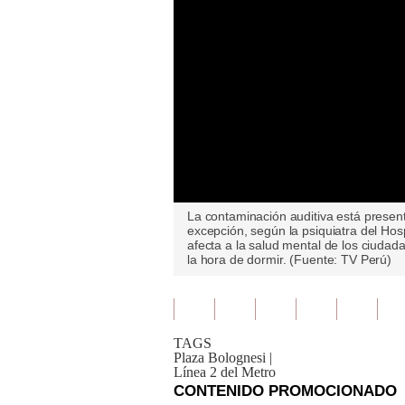
0
La contaminación auditiva está prese
seconds
excepción, según la psiquiatra del Hos
of
afecta a la salud mental de los ciudad
0
la hora de dormir. (Fuente: TV Perú)
seconds
Volume
90%
TAGS
Plaza Bolognesi
|
Línea 2 del Metro