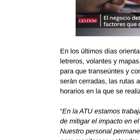
Podcast
Gestión TV
Videos
Fotogalerías
En los últimos días orient
letreros, volantes y mapas
gestion.pe
para que transeúntes y co
serán cerradas, las rutas a
¿quiénes
Somos?
horarios en la que se reali
Términos
Y
Condiciones
“
En la ATU estamos trabaj
Política
de mitigar el impacto en el
De
Privacidad
Nuestro personal permanec
Politica