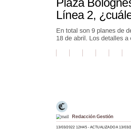
Plaza Bolognes
Finanzas Personales
Línea 2, ¿cuále
Inmobiliarias
En total son 9 planes de d
Plus G
18 de abril. Los detalles a
Opinión
Editorial
Pregunta de hoy
Blogs
Únete a nuestro canal
Tendencias
Lujo
Viajes
Redacción Gestión
Moda
13/03/2022 12H45
- ACTUALIZADO A 13/03/