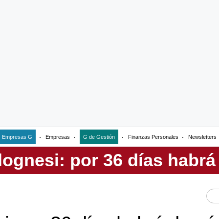
Empresas G
Empresas
G de Gestión
Finanzas Personales
Newsletters