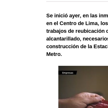
Estilos
Mundo
Se inició ayer, en las in
en el Centro de Lima, lo
EEUU
trabajos de reubicación 
México
alcantarillado, necesario
España
construcción de la Estaci
Internacional
Metro.
Tecnología
Club del Suscriptor
Mix
G de Gestión
Notas Contratadas