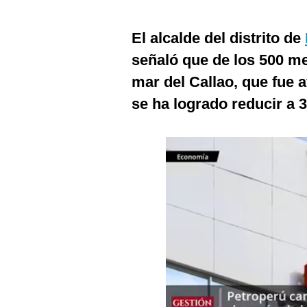
Estilos
El alcalde del distrito de
Mundo
señaló que de los 500 me
EEUU
mar del Callao, que fue 
México
se ha logrado reducir a 
España
Internacional
Tecnología
Club del Suscriptor
Mix
G de Gestión
Notas Contratadas