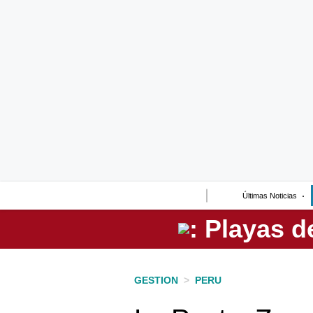
Lo último
Peru Quiosco
Portada
Empresas
Management & Empleo
Economía
Últimas Noticias
Mercados
Perú
Política
GESTION
>
PERU
Tu Dinero