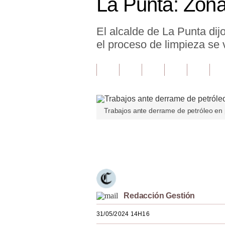
La Punta: Zona
Finanzas Personales
El alcalde de La Punta dij
Inmobiliarias
el proceso de limpieza se
Plus G
Opinión
Editorial
Trabajos ante derrame de petróleo en 
Pregunta de hoy
Blogs
Únete a nuestro canal
Tendencias
Lujo
Viajes
Redacción Gestión
31/05/2024 14H16
Moda