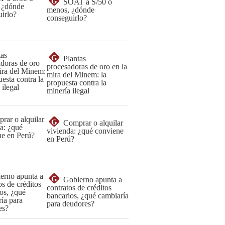
G
SOAT a S/50 o
menos, ¿dónde
conseguirlo?
G
Plantas
procesadoras de oro en la
mira del Minem: la
propuesta contra la
minería ilegal
G
Comprar o alquilar
vivienda: ¿qué conviene
en Perú?
G
Gobierno apunta a
contratos de créditos
bancarios, ¿qué cambiaría
para deudores?