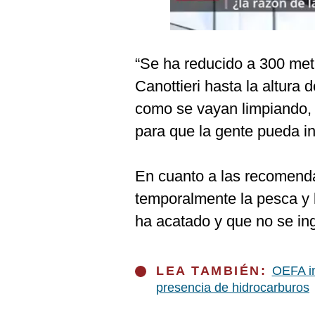
Podcast
Gestión TV
“Se ha reducido a 300 metr
Videos
Canottieri hasta la altura
Fotogalerías
como se vayan limpiando, v
para que la gente pueda in
gestion.pe
En cuanto a las recomenda
¿quiénes
Somos?
temporalmente la pesca y 
Términos
ha acatado y que no se in
Y
Condiciones
Política
LEA TAMBIÉN:
OEFA in
De
Privacidad
presencia de hidrocarburos
Politica