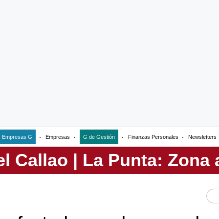
Empresas G
Empresas
G de Gestión
Finanzas Personales
Newsletters