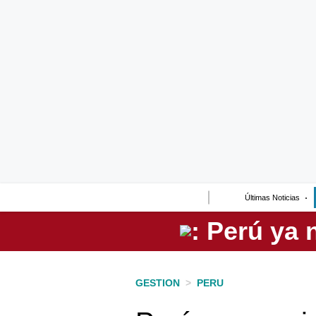
Lo último
Peru Quiosco
Portada
Empresas
Management & Empleo
Economía
Últimas Noticias
Mercados
Perú
Política
GESTION
>
PERU
Tu Dinero