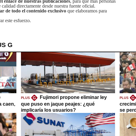
el enlace de nuestras publicaciones
, para que más personas
calidad directamente desde nuestra fuente oficial.
tar de todo el contenido exclusivo
que elaboramos para
ar este esfuerzo.
US G
e
Fujimori propone eliminar ley
G
G
PLUS
PLUS
a caen,
que puso en jaque peajes: ¿qué
crecim
implicaría los usuarios?
se per