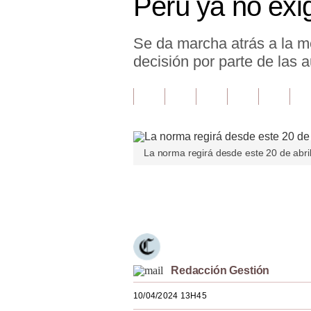
Perú ya no exi
Finanzas Personales
Se da marcha atrás a la me
Inmobiliarias
decisión por parte de las 
Plus G
Opinión
Editorial
La norma regirá desde este 20 de abril
Pregunta de hoy
Blogs
Únete a nuestro canal
Tendencias
Lujo
Viajes
Redacción Gestión
10/04/2024 13H45
Moda