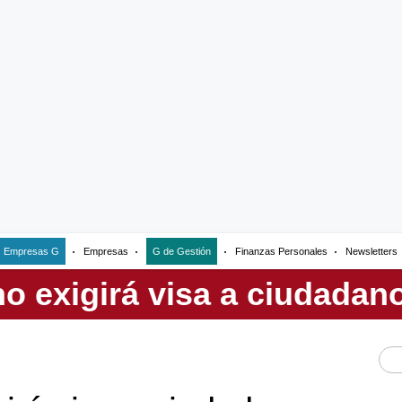
Empresas G
Empresas
G de Gestión
Finanzas Personales
Newsletters