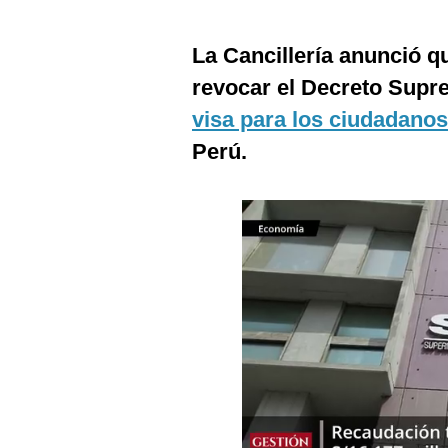
Estilos
La Cancillería anunció q
Mundo
revocar el Decreto Supre
EEUU
visa para los ciudadano
México
Perú.
España
Internacional
Tecnología
Club del Suscriptor
Mix
G de Gestión
Notas Contratadas