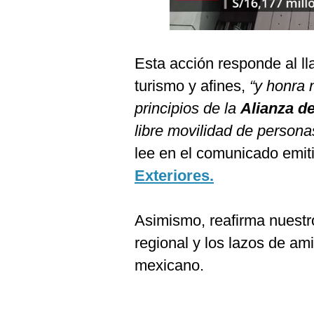
Podcast
Gestión TV
Esta acción responde al l
Videos
turismo y afines,
“y honra 
Fotogalerías
principios de la
Alianza de
libre movilidad de person
lee en el comunicado emit
gestion.pe
Exteriores.
¿quiénes
Somos?
Términos
Asimismo, reafirma nuestro
Y
Condiciones
regional y los lazos de am
Política
mexicano.
De
Privacidad
Politica