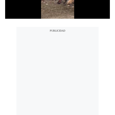
Notas Contratadas
Podcast
Gestión TV
Videos
Fotogalerías
gestion.pe
¿quiénes
Somos?
Términos
Y
Condiciones
Política
De
Privacidad