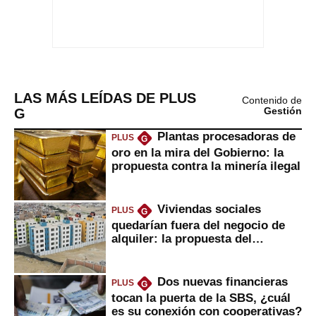
LAS MÁS LEÍDAS DE PLUS
Contenido de
G
Gestión
Plantas procesadoras de
PLUS
G
oro en la mira del Gobierno: la
propuesta contra la minería ilegal
Viviendas sociales
PLUS
G
quedarían fuera del negocio de
alquiler: la propuesta del
gobierno
Dos nuevas financieras
PLUS
G
tocan la puerta de la SBS, ¿cuál
es su conexión con cooperativas?