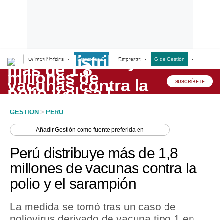
Últimas Noticias
Empresas G
Empresas
G de Gestión
Finanzas
Lo último
Peru Quiosco
SUSCRÍBETE
Portada
GESTION
>
PERU
Empresas
Añadir
Gestión
como fuente preferida en
Management & Empleo
Perú distribuye más de 1,8
Economía
millones de vacunas contra la
polio y el sarampión
Mercados
Perú
La medida se tomó tras un caso de
poliovirus derivado de vacuna tipo 1 en
Política