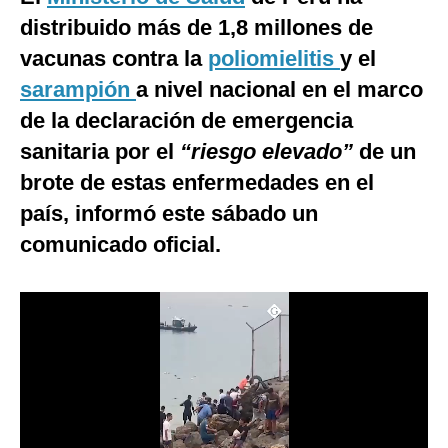
distribuido más de 1,8 millones de
Moda
vacunas contra la
poliomielitis
y el
Estilos
sarampión
a nivel nacional en el marco
Mundo
de la declaración de emergencia
sanitaria por el
“riesgo elevado”
de un
EEUU
brote de estas enfermedades en el
México
país, informó este sábado un
España
comunicado oficial.
Internacional
Tecnología
Club del Suscriptor
Mix
G de Gestión